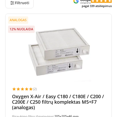
Filtruoti
pagal
339
atsiliepimus
ANALOGAS
12% NUOLAIDA
(2)
Oxygen X-Air / Easy C180 / C180E / C200 /
C200E / C250 filtrų komplektas M5+F7
(analogas)
Ištraukimo filtro išmatavimai:
205x205x46 mm