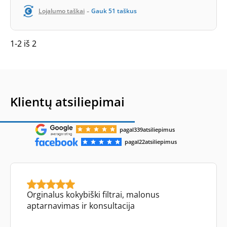
-
Lojalumo taškai
Gauk
51
taškus
1-2 iš 2
Klientų atsiliepimai
pagal
339
atsiliepimus
pagal
22
atsiliepimus
Orginalus kokybiški filtrai, malonus
aptarnavimas ir konsultacija