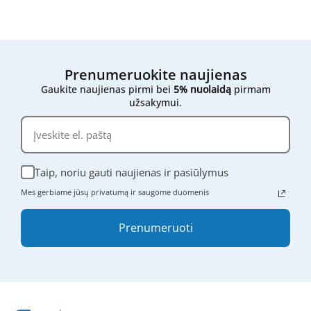
Jei vis dar nesate tikri,
nedvejodami susisiekite su
mumis
- atsiųskite mums filtro išmatavimus,
nuotraukas ar bet kokią kitą informaciją, ir mes
mielai padėsime rasti tinkamą variantą.
Prenumeruokite naujienas
Gaukite naujienas pirmi bei
5% nuolaidą
pirmam
užsakymui.
Taip, noriu gauti naujienas ir pasiūlymus
Mes gerbiame jūsų privatumą ir saugome duomenis
Prenumeruoti