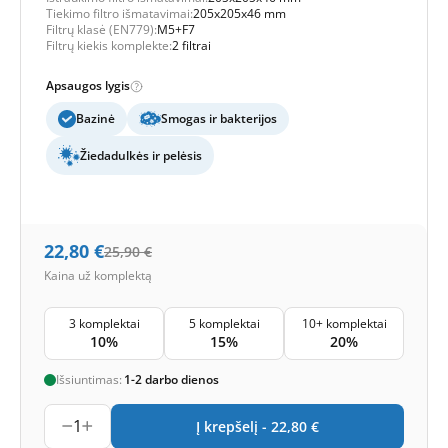
Tiekimo filtro išmatavimai:
205x205x46 mm
Filtrų klasė (EN779):
M5+F7
Filtrų kiekis komplekte:
2 filtrai
Apsaugos lygis
Bazinė
Smogas ir bakterijos
Žiedadulkės ir pelėsis
22,80
€
25,90
€
Kaina už komplektą
3 komplektai
5 komplektai
10+ komplektai
10%
15%
20%
Išsiuntimas:
1-2 darbo dienos
1
Į krepšelį -
22,80
€