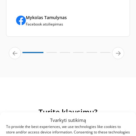
Mykolas Tamulynas
Facebook atsiliepimas
Turite klausimų?
Tvarkyti sutikimą
Mes surinkome atsakymus į dažniausiai užduodamus
To provide the best experiences, we use technologies like cookies to
klausimus apie mūsų produktus ir paslaugas. Jei čia
store and/or access device information. Consenting to these technologies