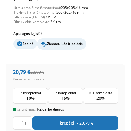
Ištraukimo filtro išmatavimai:
205x205x46 mm
Tiekimo filtro išmatavimai:
205x205x46 mm
Filtrų klasė (EN779):
M5+M5
Filtrų kiekis komplekte:
2 filtrai
Apsaugos lygis
Bazinė
Žiedadulkės ir pelėsis
20,79
€
23,90
€
Kaina už komplektą
3 komplektai
5 komplektai
10+ komplektai
10%
15%
20%
Išsiuntimas:
1-2 darbo dienos
1
Į krepšelį -
20,79
€