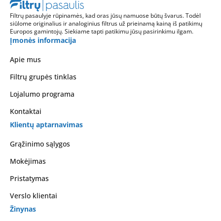
Filtrų pasaulyje rūpinamės, kad oras jūsų namuose būtų švarus. Todėl
siūlome originalius ir analoginius filtrus už prieinamą kainą iš patikimų
Europos gamintojų. Siekiame tapti patikimu jūsų pasirinkimu ilgam.
Įmonės informacija
Apie mus
Filtrų grupės tinklas
Lojalumo programa
Kontaktai
Klientų aptarnavimas
Grąžinimo sąlygos
Mokėjimas
Pristatymas
Verslo klientai
Žinynas