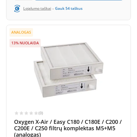
-
Lojalumo taškai
Gauk
54
taškus
ANALOGAS
13% NUOLAIDA
(0)
Oxygen X-Air / Easy C180 / C180E / C200 /
C200E / C250 filtrų komplektas M5+M5
(analogas)