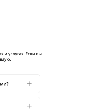
 и услугах. Если вы
ямую.
ами?
а или его
соответствуют
оизводству и