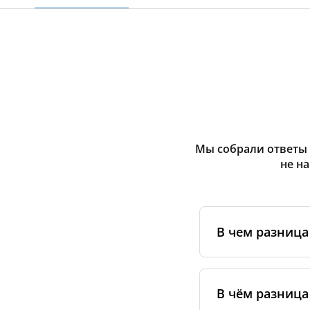
Мы собрали ответы 
не н
В чем разниц
Оригинальные фи
сертифицирован
В чём разница
специальным ста