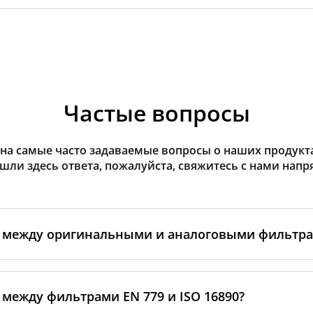
Частые вопросы
на самые часто задаваемые вопросы о наших продуктах
ашли здесь ответа, пожалуйста, свяжитесь с нами напр
а между оригинальными и аналоговыми фильтр
льтры производятся самим изготовителем рекуператор
ными производственными партнёрами. Такие фильтры 
 между фильтрами EN 779 и ISO 16890?
ндартам бренда, включая требования к материалам, пр