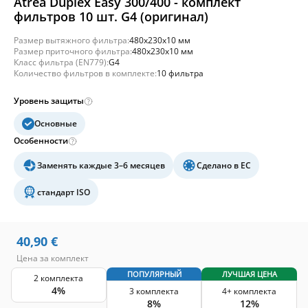
Atrea Duplex Easy 300/400 - комплект
фильтров 10 шт. G4 (оригинал)
Размер вытяжного фильтра:
480x230x10 мм
Размер приточного фильтра:
480x230x10 мм
Класс фильтра (EN779):
G4
Количество фильтров в комплекте:
10 фильтра
Уровень защиты
Основные
Особенности
Заменять каждые 3–6 месяцев
Сделано в ЕС
стандарт ISO
40,90
€
Цена за комплект
ПОПУЛЯРНЫЙ
ЛУЧШАЯ ЦЕНА
2 комплекта
4%
3 комплекта
4+ комплекта
8%
12%