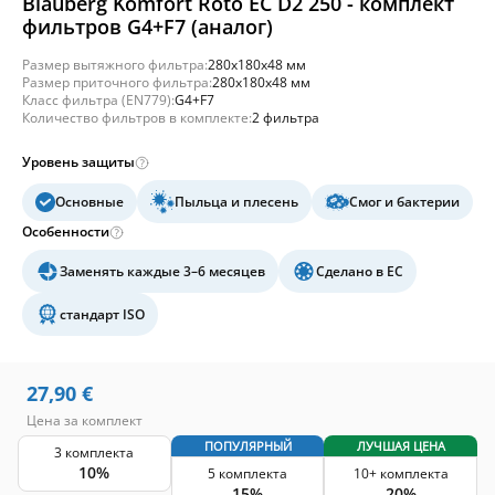
Blauberg Komfort Roto EC D2 250 - комплект
фильтров G4+F7 (аналог)
Размер вытяжного фильтра:
280x180x48 мм
Размер приточного фильтра:
280x180x48 мм
Класс фильтра (EN779):
G4+F7
Количество фильтров в комплекте:
2 фильтра
Уровень защиты
Основные
Пыльца и плесень
Смог и бактерии
Особенности
Заменять каждые 3–6 месяцев
Сделано в ЕС
стандарт ISO
27,90
€
Цена за комплект
ПОПУЛЯРНЫЙ
ЛУЧШАЯ ЦЕНА
3 комплекта
10%
5 комплекта
10+ комплекта
15%
20%