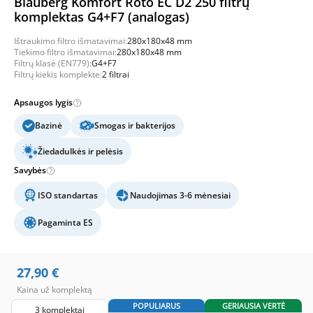
Blauberg Komfort Roto EC D2 250 filtrų
komplektas G4+F7 (analogas)
Ištraukimo filtro išmatavimai:
280x180x48 mm
Tiekimo filtro išmatavimai:
280x180x48 mm
Filtrų klasė (EN779):
G4+F7
Filtrų kiekis komplekte:
2 filtrai
Apsaugos lygis
Bazinė
Smogas ir bakterijos
Žiedadulkės ir pelėsis
Savybės
ISO standartas
Naudojimas 3-6 mėnesiai
Pagaminta ES
27,90
€
Kaina už komplektą
POPULIARUS
GERIAUSIA VERTĖ
3 komplektai