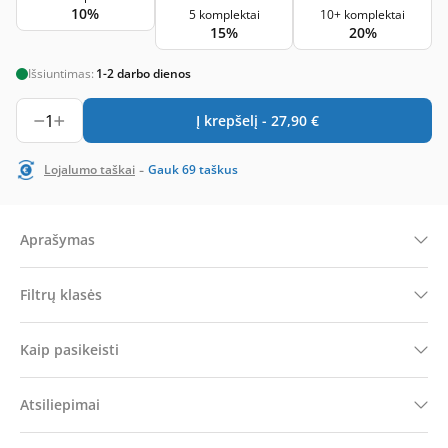
10%
5 komplektai
10+ komplektai
15%
20%
Išsiuntimas:
1-2 darbo dienos
1
Į krepšelį -
27,90
€
-
Lojalumo taškai
Gauk
69
taškus
Aprašymas
Filtrų klasės
Kaip pasikeisti
Atsiliepimai