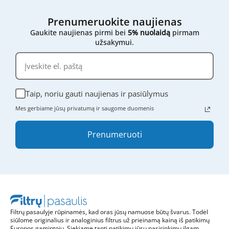
nuotraukas ar bet kokią kitą informaciją, ir mes
mielai padėsime rasti tinkamą variantą.
Prenumeruokite naujienas
Gaukite naujienas pirmi bei
5% nuolaidą
pirmam
užsakymui.
Taip, noriu gauti naujienas ir pasiūlymus
Mes gerbiame jūsų privatumą ir saugome duomenis
Prenumeruoti
Filtrų pasaulyje rūpinamės, kad oras jūsų namuose būtų švarus. Todėl
siūlome originalius ir analoginius filtrus už prieinamą kainą iš patikimų
Europos gamintojų. Siekiame tapti patikimu jūsų pasirinkimu ilgam.