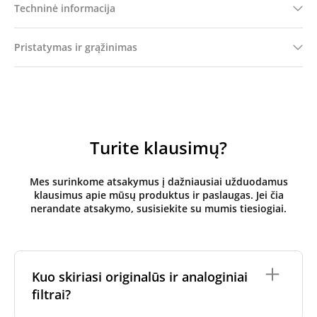
Techninė informacija
Pristatymas ir grąžinimas
Turite klausimų?
Mes surinkome atsakymus į dažniausiai užduodamus
klausimus apie mūsų produktus ir paslaugas. Jei čia
nerandate atsakymo, susisiekite su mumis tiesiogiai.
Kuo skiriasi originalūs ir analoginiai
filtrai?