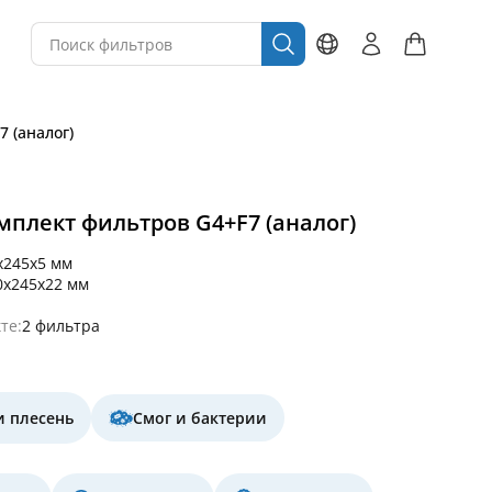
7 (аналог)
комплект фильтров G4+F7 (аналог)
x245x5 мм
0x245x22 мм
те:
2 фильтра
и плесень
Смог и бактерии