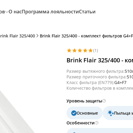
ов
О нас
Программа лояльности
Статьи
rink Flair 325/400
Brink Flair 325/400 - комплект фильтров G4+F
(1)
Brink Flair 325/400 - 
Размер вытяжного фильтра:
510
Размер приточного фильтра:
51
Класс фильтра (EN779):
G4+F7
Количество фильтров в комплек
Уровень защиты
Основные
Пыльца 
Особенности