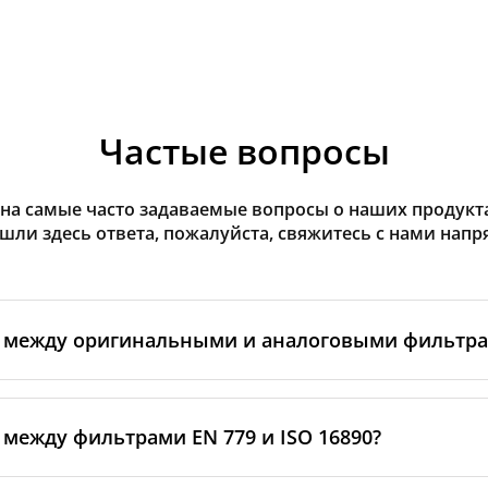
Частые вопросы
на самые часто задаваемые вопросы о наших продуктах
ашли здесь ответа, пожалуйста, свяжитесь с нами напр
а между оригинальными и аналоговыми фильтр
льтры производятся самим изготовителем рекуператор
ными производственными партнёрами. Такие фильтры 
 между фильтрами EN 779 и ISO 16890?
ндартам бренда, включая требования к материалам, пр