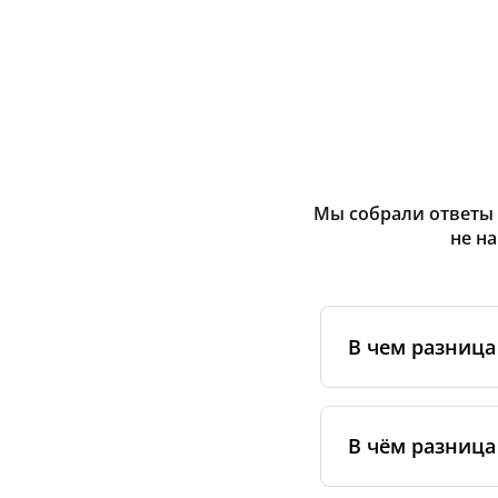
Мы собрали ответы 
не н
В чем разниц
Оригинальные фи
сертифицирован
В чём разница
специальным ста
упаковке.