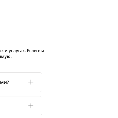
 и услугах. Если вы
ямую.
ами?
а или его
соответствуют
оизводству и