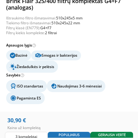
Brink Flair 325/400 filtrų komplektas G4+F7
(analogas)
Ištraukimo filtro išmatavimai:
510x245x5 mm
Tiekimo filtro išmatavimai:
510x245x22 mm
Filtrų klasė (EN779):
G4+F7
Filtrų kiekis komplekte:
2 filtrai
Apsaugos lygis
Bazinė
Smogas ir bakterijos
Žiedadulkės ir pelėsis
Savybės
ISO standartas
Naudojimas 3-6 mėnesiai
Pagaminta ES
30,90
€
Kaina už komplektą
POPULIARUS
GERIAUSIA VERTĖ
3 komplektai