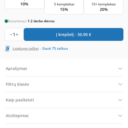
10%
5 komplektai
10+ komplektai
15%
20%
Išsiuntimas:
1-2 darbo dienos
1
Į krepšelį -
30,90
€
-
Lojalumo taškai
Gauk
75
taškus
Aprašymas
Filtrų klasės
Kaip pasikeisti
Atsiliepimai