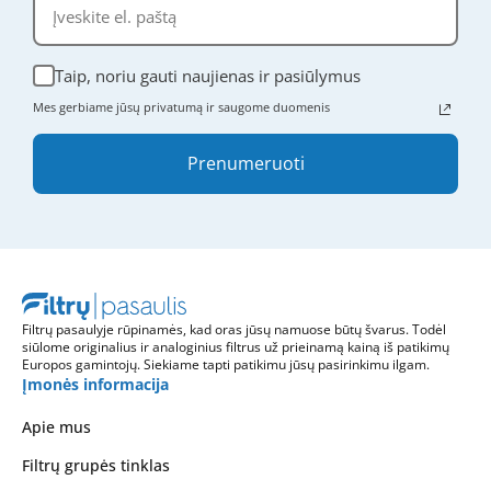
Taip, noriu gauti naujienas ir pasiūlymus
Mes gerbiame jūsų privatumą ir saugome duomenis
Prenumeruoti
Filtrų pasaulyje rūpinamės, kad oras jūsų namuose būtų švarus. Todėl
siūlome originalius ir analoginius filtrus už prieinamą kainą iš patikimų
Europos gamintojų. Siekiame tapti patikimu jūsų pasirinkimu ilgam.
Įmonės informacija
Apie mus
Filtrų grupės tinklas