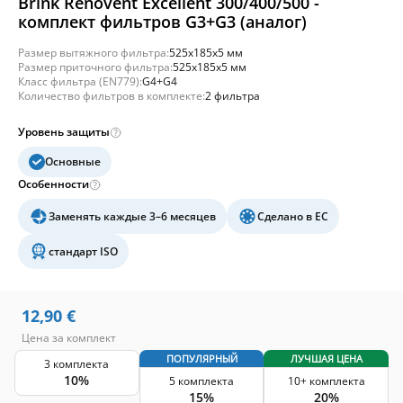
Brink Renovent Excellent 300/400/500 -
комплект фильтров G3+G3 (аналог)
Размер вытяжного фильтра:
525x185x5 мм
Размер приточного фильтра:
525x185x5 мм
Класс фильтра (EN779):
G4+G4
Количество фильтров в комплекте:
2 фильтра
Уровень защиты
Основные
Особенности
Заменять каждые 3–6 месяцев
Сделано в ЕС
стандарт ISO
12,90
€
Цена за комплект
ПОПУЛЯРНЫЙ
ЛУЧШАЯ ЦЕНА
3 комплекта
10%
5 комплекта
10+ комплекта
15%
20%