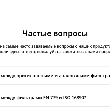
Частые вопросы
на самые часто задаваемые вопросы о наших продуктах
ашли здесь ответа, пожалуйста, свяжитесь с нами напр
а между оригинальными и аналоговыми фильтр
льтры производятся самим изготовителем рекуператор
ными производственными партнёрами. Такие фильтры 
 между фильтрами EN 779 и ISO 16890?
ндартам бренда, включая требования к материалам, пр