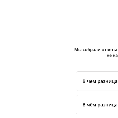
Мы собрали ответы 
не н
В чем разниц
Оригинальные фи
сертифицирован
В чём разница
специальным ста
упаковке.