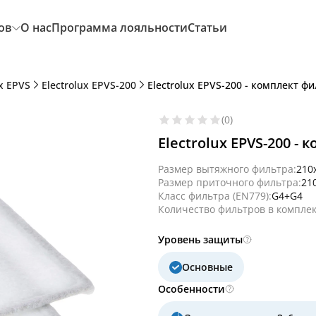
ов
О нас
Программа лояльности
Статьи
ux EPVS
Electrolux EPVS-200
Electrolux EPVS-200 - комплект ф
(0)
Electrolux EPVS-200 -
Размер вытяжного фильтра:
210
Размер приточного фильтра:
21
Класс фильтра (EN779):
G4+G4
Количество фильтров в комплек
Уровень защиты
Основные
Особенности