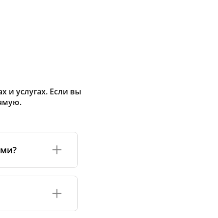
 и услугах. Если вы
ямую.
ами?
а или его
соответствуют
оизводству и