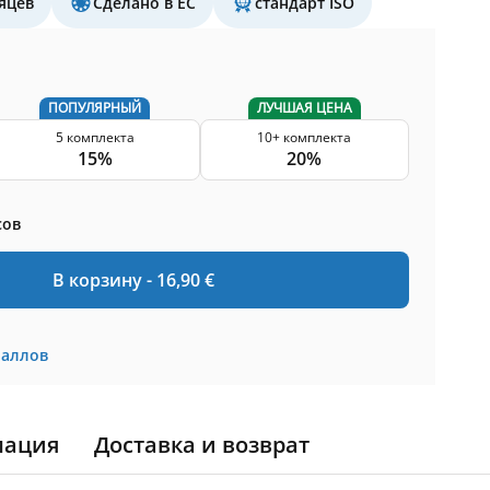
яцев
Сделано в ЕС
стандарт ISO
ПОПУЛЯРНЫЙ
ЛУЧШАЯ ЦЕНА
5 комплекта
10+ комплекта
15%
20%
сов
В корзину -
16,90
€
баллов
мация
Доставка и возврат