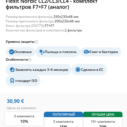
Flexit Nordic CL2/CL3/CL4 - комплект
фильтров F7+F7 (аналог)
Размер вытяжного фильтра:
290x230x48 мм
Размер приточного фильтра:
290x230x48 мм
Класс фильтра (EN779):
F7+F7
Количество фильтров в комплекте:
2 фильтра
Уровень защиты
Основные
Пыльца и плесень
Смог и бактерии
Особенности
Заменять каждые 3–6 месяцев
Сделано в ЕС
стандарт ISO
30,90
€
Цена за комплект
ПОПУЛЯРНЫЙ
ЛУЧШАЯ ЦЕНА
3 комплекта
10%
5 комплекта
10+ комплекта
15%
20%