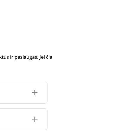
 ir paslaugas. Jei čia
inimo įrenginio
čių prekės ženklo