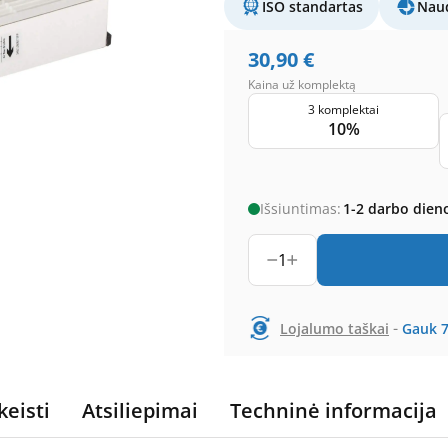
ISO standartas
Naud
30,90
€
Kaina už komplektą
3 komplektai
10%
Išsiuntimas:
1-2 darbo dien
1
-
Lojalumo taškai
Gauk
keisti
Atsiliepimai
Techninė informacija