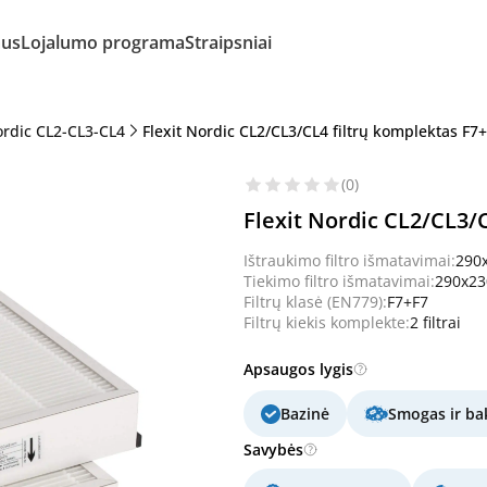
mus
Lojalumo programa
Straipsniai
ordic CL2-CL3-CL4
Flexit Nordic CL2/CL3/CL4 filtrų komplektas F7+
(0)
Flexit Nordic CL2/CL3/
Ištraukimo filtro išmatavimai:
290
Tiekimo filtro išmatavimai:
290x2
Filtrų klasė (EN779):
F7+F7
Filtrų kiekis komplekte:
2 filtrai
Apsaugos lygis
Bazinė
Smogas ir bak
Savybės