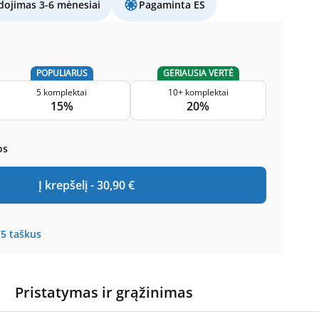
ojimas 3-6 mėnesiai
Pagaminta ES
POPULIARUS
GERIAUSIA VERTĖ
5 komplektai
10+ komplektai
15%
20%
os
Į krepšelį -
30,90
€
75
taškus
Pristatymas ir grąžinimas