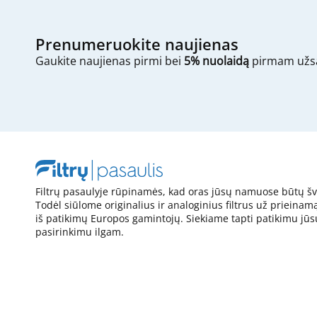
Prenumeruokite naujienas
Gaukite naujienas pirmi bei
5% nuolaidą
pirmam užs
Filtrų pasaulyje rūpinamės, kad oras jūsų namuose būtų šv
Todėl siūlome originalius ir analoginius filtrus už prieinam
iš patikimų Europos gamintojų. Siekiame tapti patikimu jūs
pasirinkimu ilgam.