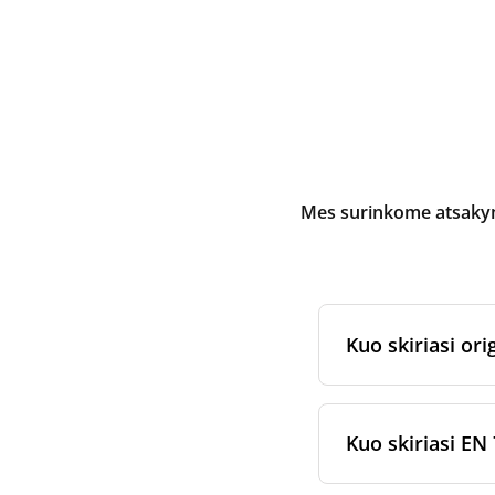
Mes surinkome atsakymu
Kuo skiriasi orig
Originalūs
rekuper
arba jam skirtų fi
Kuo skiriasi EN 
gamybos ir pakav