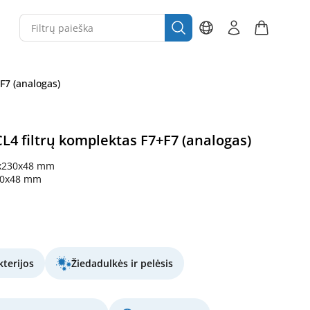
F7 (analogas)
CL4 filtrų komplektas F7+F7 (analogas)
x230x48 mm
30x48 mm
terijos
Žiedadulkės ir pelėsis