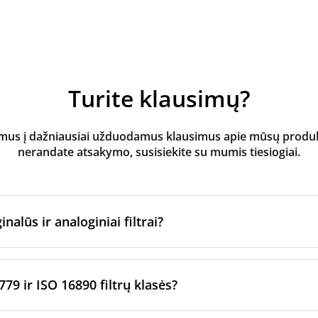
Turite klausimų?
s į dažniausiai užduodamus klausimus apie mūsų produktus
nerandate atsakymo, susisiekite su mumis tiesiogiai.
inalūs ir analoginiai filtrai?
atoriaus filtrai
yra pagaminti originalaus prekės ženklo vėd
ltrų per sertifikuotus gamybos partnerius. Jie laikosi konkre
779 ir ISO 16890 filtrų klasės?
imo standartų.