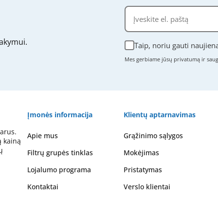
akymui.
Taip, noriu gauti naujien
Mes gerbiame jūsų privatumą ir sa
Įmonės informacija
Klientų aptarnavimas
arus.
Apie mus
Grąžinimo sąlygos
ą kainą
ų
Filtrų grupės tinklas
Mokėjimas
Lojalumo programa
Pristatymas
Kontaktai
Verslo klientai