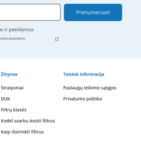
Prenumeruoti
as ir pasiūlymus
ugome duomenis
Žinynas
Teisinė informacija
Straipsniai
Paslaugų teikimo sąlygos
DUK
Privatumo politika
Filtrų klasės
Kodėl svarbu keisti filtrus
Kaip išsirinkti filtrus