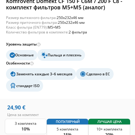
Komfovent Domekt CF 150 F C6M / 200 F C8 -
комплект фильтров M5+M5 (аналог)
Размер вытяжного фильтра:
250x232x46 мм
Размер приточного фильтра:
250x232x46 мм
Класс фильтра (EN779):
M5+M5
Количество фильтров в комплекте:
2 фильтра
Уровень защиты
Основные
Пыльца и плесень
Особенности
Заменять каждые 3–6 месяцев
Сделано в ЕС
стандарт ISO
24,90
€
Цена за комплект
ПОПУЛЯРНЫЙ
ЛУЧШАЯ ЦЕНА
3 комплекта
10%
5 комплекта
10+ комплекта
15%
20%