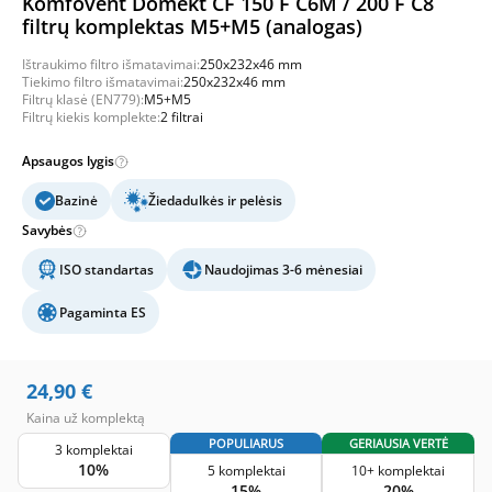
Komfovent Domekt CF 150 F C6M / 200 F C8
filtrų komplektas M5+M5 (analogas)
Ištraukimo filtro išmatavimai:
250x232x46 mm
Tiekimo filtro išmatavimai:
250x232x46 mm
Filtrų klasė (EN779):
M5+M5
Filtrų kiekis komplekte:
2 filtrai
Apsaugos lygis
Bazinė
Žiedadulkės ir pelėsis
Savybės
ISO standartas
Naudojimas 3-6 mėnesiai
Pagaminta ES
24,90
€
Kaina už komplektą
POPULIARUS
GERIAUSIA VERTĖ
3 komplektai
10%
5 komplektai
10+ komplektai
15%
20%