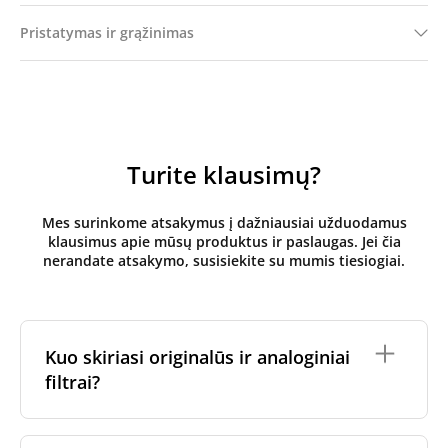
Pristatymas ir grąžinimas
Turite klausimų?
Mes surinkome atsakymus į dažniausiai užduodamus
klausimus apie mūsų produktus ir paslaugas. Jei čia
nerandate atsakymo, susisiekite su mumis tiesiogiai.
Kuo skiriasi originalūs ir analoginiai
filtrai?
Originalūs
rekuperatoriaus filtrai
yra pagaminti