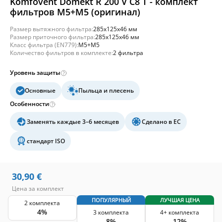
Komfovent Domekt R 200 V C8 T - комплект
фильтров M5+M5 (оригинал)
Размер вытяжного фильтра:
285x125x46 мм
Размер приточного фильтра:
285x125x46 мм
Класс фильтра (EN779):
M5+M5
Количество фильтров в комплекте:
2 фильтра
Уровень защиты
Основные
Пыльца и плесень
Особенности
Заменять каждые 3–6 месяцев
Сделано в ЕС
стандарт ISO
30,90
€
Цена за комплект
ПОПУЛЯРНЫЙ
ЛУЧШАЯ ЦЕНА
2 комплекта
4%
3 комплекта
4+ комплекта
8%
12%