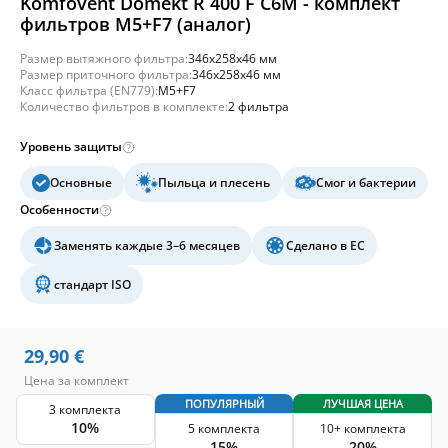
Komfovent Domekt R 400 F C6M - комплект
фильтров M5+F7 (аналог)
Размер вытяжного фильтра:
346x258x46 мм
Размер приточного фильтра:
346x258x46 мм
Класс фильтра (EN779):
M5+F7
Количество фильтров в комплекте:
2 фильтра
Уровень защиты
Основные
Пыльца и плесень
Смог и бактерии
Особенности
Заменять каждые 3–6 месяцев
Сделано в ЕС
стандарт ISO
29,90
€
Цена за комплект
ПОПУЛЯРНЫЙ
ЛУЧШАЯ ЦЕНА
3 комплекта
10%
5 комплекта
10+ комплекта
15%
20%