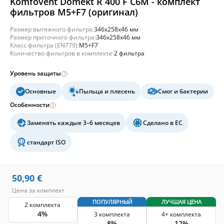
Komfovent Domekt R 400 F C6M - комплект
фильтров M5+F7 (оригинал)
Размер вытяжного фильтра:
346x258x46 мм
Размер приточного фильтра:
346x258x46 мм
Класс фильтра (EN779):
M5+F7
Количество фильтров в комплекте:
2 фильтра
Уровень защиты
Основные
Пыльца и плесень
Смог и бактерии
Особенности
Заменять каждые 3–6 месяцев
Сделано в ЕС
стандарт ISO
50,90
€
Цена за комплект
ПОПУЛЯРНЫЙ
ЛУЧШАЯ ЦЕНА
2 комплекта
4%
3 комплекта
4+ комплекта
8%
12%