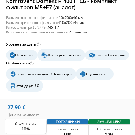
Komfovent Domekt R 400 H C6 - комплект
фильтров M5+F7 (аналог)
Размер вытяжного фильтра:
410x200x46 мм
Размер приточного фильтра:
410x200x46 мм
Класс фильтра (EN779):
M5+F7
Количество фильтров в комплекте:
2 фильтра
Уровень защиты
Основные
Пыльца и плесень
Смог и бактерии
Особенности
Заменять каждые 3–6 месяцев
Сделано в ЕС
стандарт ISO
27,90
€
Цена за комплект
ПОПУЛЯРНЫЙ
ЛУЧШАЯ ЦЕНА
3 комплекта
10%
5 комплекта
10+ комплекта
15%
20%