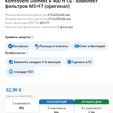
Komfovent Domekt R 400 H C6 - комплект
фильтров M5+F7 (оригинал)
Размер вытяжного фильтра:
410x200x46 мм
Размер приточного фильтра:
410x200x46 мм
Класс фильтра (EN779):
M5+F7
Количество фильтров в комплекте:
2 фильтра
Уровень защиты
Основные
Пыльца и плесень
Смог и бактерии
Особенности
Заменять каждые 3–6 месяцев
Сделано в ЕС
стандарт ISO
52,90
€
Цена за комплект
ПОПУЛЯРНЫЙ
ЛУЧШАЯ ЦЕНА
2 комплекта
4%
3 комплекта
4+ комплекта
8%
12%