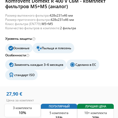
Komfovent Domekt R 400 V C6M - комплект
фильтров M5+M5 (аналог)
Размер вытяжного фильтра:
428x231x46 мм
Размер приточного фильтра:
428x231x46 мм
Класс фильтра (EN779):
M5+M5
Количество фильтров в комплекте:
2 фильтра
Уровень защиты
Основные
Пыльца и плесень
Особенности
Заменять каждые 3–6 месяцев
Сделано в ЕС
стандарт ISO
27,90
€
Цена за комплект
ПОПУЛЯРНЫЙ
ЛУЧШАЯ ЦЕНА
3 комплекта
10%
5 комплекта
10+ комплекта
15%
20%