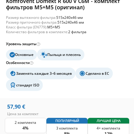
Komfovent Domekt R 600 V C6M - комплект
фильтров M5+M5 (оригинал)
Размер вытяжного фильтра:
515x240x46 мм
Размер приточного фильтра:
515x240x46 мм
Класс фильтра (EN779):
M5+M5
Количество фильтров в комплекте:
2 фильтра
Уровень защиты
Основные
Пыльца и плесень
Особенности
Заменять каждые 3–6 месяцев
Сделано в ЕС
стандарт ISO
57,90
€
Цена за комплект
ПОПУЛЯРНЫЙ
ЛУЧШАЯ ЦЕНА
2 комплекта
4%
3 комплекта
4+ комплекта
8%
12%