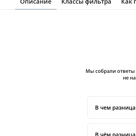
Описание
Классы фильтра
Как 
Мы собрали ответы 
не н
В чем разниц
Оригинальные фи
сертифицирован
В чём разница