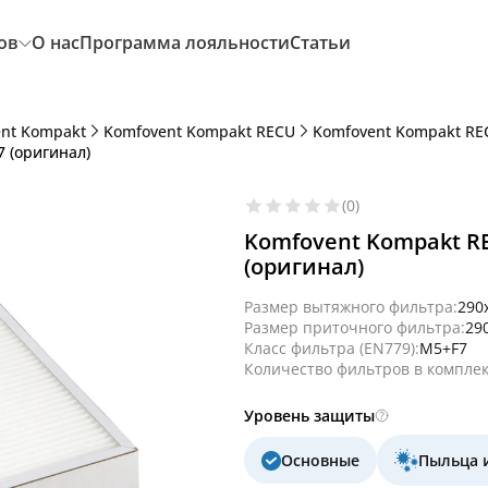
ов
О нас
Программа лояльности
Статьи
nt Kompakt
Komfovent Kompakt RECU
Komfovent Kompakt RE
 (оригинал)
(0)
Komfovent Kompakt RE
(оригинал)
Размер вытяжного фильтра:
290
Размер приточного фильтра:
29
Класс фильтра (EN779):
M5+F7
Количество фильтров в комплек
Уровень защиты
Основные
Пыльца 