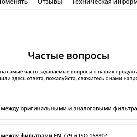
поменять
Отзывы
Техническая инфор
Частые вопросы
на самые часто задаваемые вопросы о наших продуктах
ашли здесь ответа, пожалуйста, свяжитесь с нами напр
а между оригинальными и аналоговыми фильтр
льтры производятся самим изготовителем рекуператор
ными производственными партнёрами. Такие фильтры 
 между фильтрами EN 779 и ISO 16890?