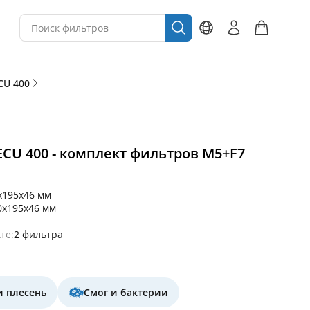
CU 400
CU 400 - комплект фильтров M5+F7
x195x46 мм
0x195x46 мм
те:
2 фильтра
и плесень
Смог и бактерии