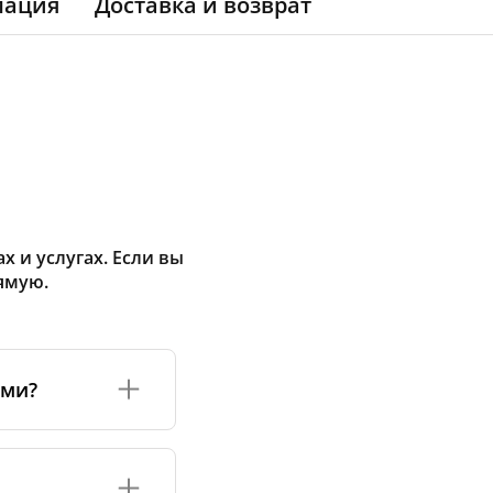
мация
Доставка и возврат
 и услугах. Если вы
ямую.
ами?
а или его
соответствуют