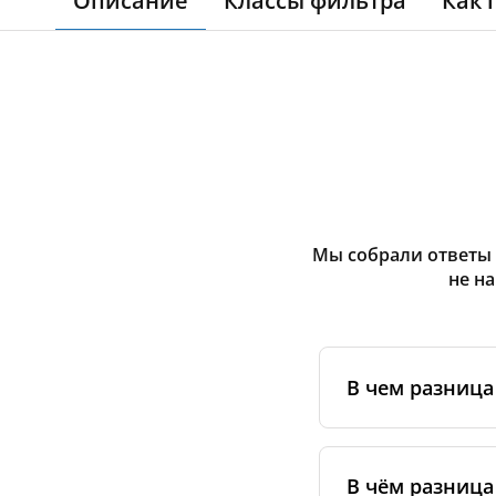
Описание
Классы фильтра
Как 
Мы собрали ответы 
не н
В чем разниц
Оригинальные фи
сертифицирован
В чём разница