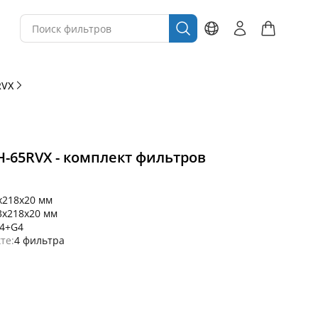
RVX
GH-65RVX - комплект фильтров
x218x20 мм
3x218x20 мм
4+G4
те:
4 фильтра