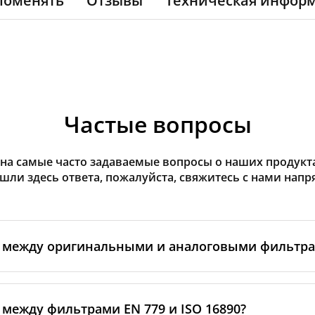
поменять
Отзывы
Техническая инфор
Частые вопросы
на самые часто задаваемые вопросы о наших продуктах
ашли здесь ответа, пожалуйста, свяжитесь с нами напр
а между оригинальными и аналоговыми фильтр
льтры производятся самим изготовителем рекуператор
ными производственными партнёрами. Такие фильтры 
 между фильтрами EN 779 и ISO 16890?