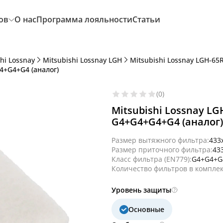
ов
О нас
Программа лояльности
Статьи
hi Lossnay
Mitsubishi Lossnay LGH
Mitsubishi Lossnay LGH-65
4+G4+G4 (аналог)
(0)
Mitsubishi Lossnay L
G4+G4+G4+G4 (аналог)
Размер вытяжного фильтра:
433
Размер приточного фильтра:
43
Класс фильтра (EN779):
G4+G4+G
Количество фильтров в комплек
Уровень защиты
Основные