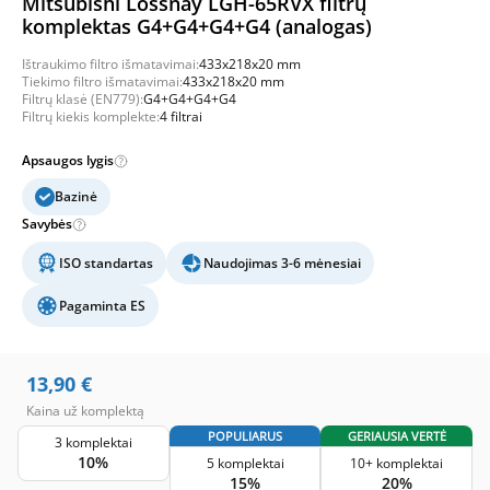
Mitsubishi Lossnay LGH-65RVX filtrų
komplektas G4+G4+G4+G4 (analogas)
Ištraukimo filtro išmatavimai:
433x218x20 mm
Tiekimo filtro išmatavimai:
433x218x20 mm
Filtrų klasė (EN779):
G4+G4+G4+G4
Filtrų kiekis komplekte:
4 filtrai
Apsaugos lygis
Bazinė
Savybės
ISO standartas
Naudojimas 3-6 mėnesiai
Pagaminta ES
13,90
€
Kaina už komplektą
POPULIARUS
GERIAUSIA VERTĖ
3 komplektai
10%
5 komplektai
10+ komplektai
15%
20%