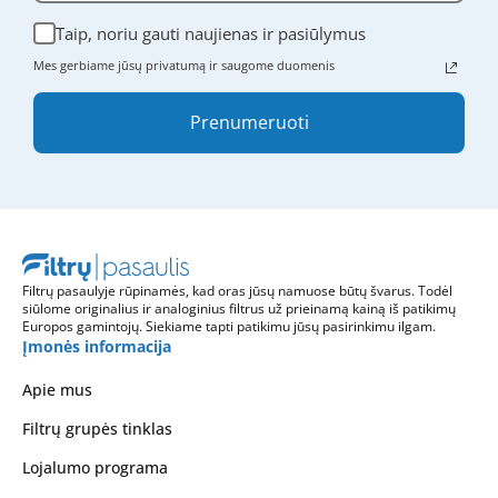
Taip, noriu gauti naujienas ir pasiūlymus
Mes gerbiame jūsų privatumą ir saugome duomenis
Prenumeruoti
Filtrų pasaulyje rūpinamės, kad oras jūsų namuose būtų švarus. Todėl
siūlome originalius ir analoginius filtrus už prieinamą kainą iš patikimų
Europos gamintojų. Siekiame tapti patikimu jūsų pasirinkimu ilgam.
Įmonės informacija
Apie mus
Filtrų grupės tinklas
Lojalumo programa