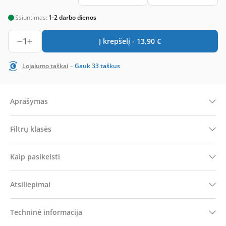
Išsiuntimas:
1-2 darbo dienos
1
Į krepšelį -
13,90
€
-
Lojalumo taškai
Gauk
33
taškus
Aprašymas
Filtrų klasės
Kaip pasikeisti
Atsiliepimai
Techninė informacija