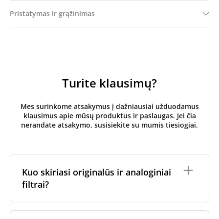
Pristatymas ir grąžinimas
Turite klausimų?
Mes surinkome atsakymus į dažniausiai užduodamus
klausimus apie mūsų produktus ir paslaugas. Jei čia
nerandate atsakymo, susisiekite su mumis tiesiogiai.
Kuo skiriasi originalūs ir analoginiai
filtrai?
Originalūs
rekuperatoriaus filtrai
yra pagaminti