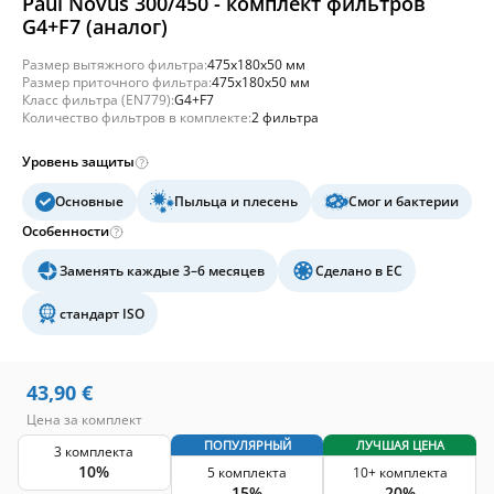
Paul Novus 300/450 - комплект фильтров
G4+F7 (аналог)
Размер вытяжного фильтра:
475x180x50 мм
Размер приточного фильтра:
475x180x50 мм
Класс фильтра (EN779):
G4+F7
Количество фильтров в комплекте:
2 фильтра
Уровень защиты
Основные
Пыльца и плесень
Смог и бактерии
Особенности
Заменять каждые 3–6 месяцев
Сделано в ЕС
стандарт ISO
43,90
€
Цена за комплект
ПОПУЛЯРНЫЙ
ЛУЧШАЯ ЦЕНА
3 комплекта
10%
5 комплекта
10+ комплекта
15%
20%