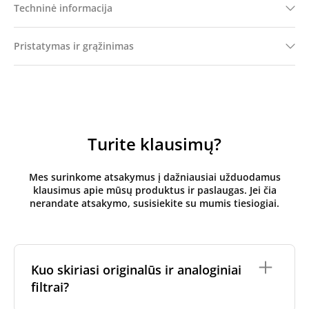
Techninė informacija
Pristatymas ir grąžinimas
Turite klausimų?
Mes surinkome atsakymus į dažniausiai užduodamus
klausimus apie mūsų produktus ir paslaugas. Jei čia
nerandate atsakymo, susisiekite su mumis tiesiogiai.
Kuo skiriasi originalūs ir analoginiai
filtrai?