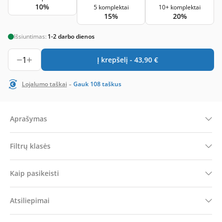
10%
5 komplektai
10+ komplektai
15%
20%
Išsiuntimas:
1-2 darbo dienos
1
Į krepšelį -
43,90
€
-
Lojalumo taškai
Gauk
108
taškus
Aprašymas
Filtrų klasės
Kaip pasikeisti
Atsiliepimai