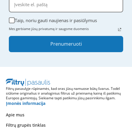
Taip, noriu gauti naujienas ir pasiūlymus
Mes gerbiame jūsų privatumą ir saugome duomenis
Prenumeruoti
Filtrų pasaulyje rūpinamės, kad oras jūsų namuose būtų švarus. Todėl
siūlome originalius ir analoginius filtrus už prieinamą kainą iš patikimų
Europos gamintojų. Siekiame tapti patikimu jūsų pasirinkimu ilgam.
Įmonės informacija
Apie mus
Filtrų grupės tinklas