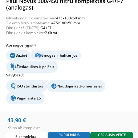
Paul Novus 300/450 filtrų komplektas G4+F7
(analogas)
Ištraukimo filtro išmatavimai:
475x180x50 mm
Tiekimo filtro išmatavimai:
475x180x50 mm
Filtrų klasė (EN779):
G4+F7
Filtrų kiekis komplekte:
2 filtrai
Apsaugos lygis
Bazinė
Smogas ir bakterijos
Žiedadulkės ir pelėsis
Savybės
ISO standartas
Naudojimas 3-6 mėnesiai
Pagaminta ES
43,90
€
Kaina už komplektą
POPULIARUS
GERIAUSIA VERTĖ
3 komplektai