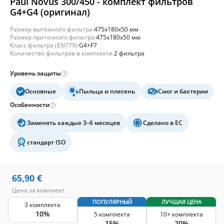
Paul Novus 300/450 - комплект фильтров
G4+G4 (оригинал)
Размер вытяжного фильтра:
475x180x50 мм
Размер приточного фильтра:
475x180x50 мм
Класс фильтра (EN779):
G4+F7
Количество фильтров в комплекте:
2 фильтра
Уровень защиты
Основные
Пыльца и плесень
Смог и бактерии
Особенности
Заменять каждые 3–6 месяцев
Сделано в ЕС
стандарт ISO
65,90
€
Цена за комплект
ПОПУЛЯРНЫЙ
ЛУЧШАЯ ЦЕНА
3 комплекта
10%
5 комплекта
10+ комплекта
15%
20%