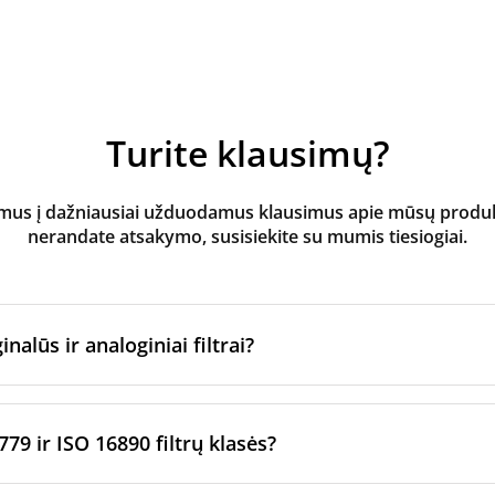
Turite klausimų?
s į dažniausiai užduodamus klausimus apie mūsų produktus
nerandate atsakymo, susisiekite su mumis tiesiogiai.
inalūs ir analoginiai filtrai?
atoriaus filtrai
yra pagaminti originalaus prekės ženklo vėd
ltrų per sertifikuotus gamybos partnerius. Jie laikosi konkre
779 ir ISO 16890 filtrų klasės?
imo standartų.