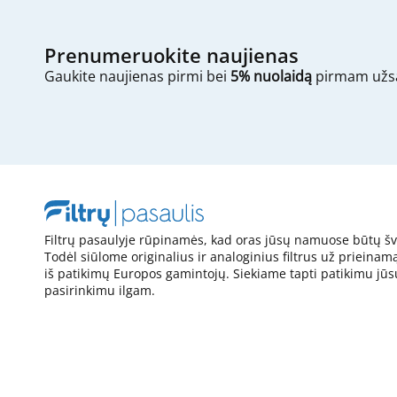
Prenumeruokite naujienas
Gaukite naujienas pirmi bei
5% nuolaidą
pirmam užs
Filtrų pasaulyje rūpinamės, kad oras jūsų namuose būtų šv
Todėl siūlome originalius ir analoginius filtrus už prieinam
iš patikimų Europos gamintojų. Siekiame tapti patikimu jūs
pasirinkimu ilgam.