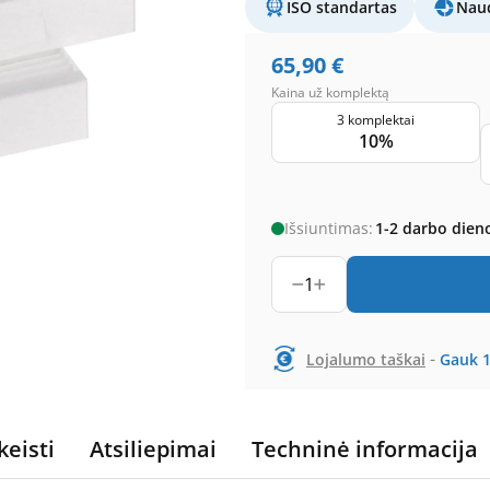
ISO standartas
Naud
65,90
€
Kaina už komplektą
3 komplektai
10%
Išsiuntimas:
1-2 darbo dien
1
-
Lojalumo taškai
Gauk
keisti
Atsiliepimai
Techninė informacija