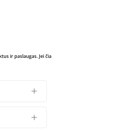
 ir paslaugas. Jei čia
inimo įrenginio
čių prekės ženklo