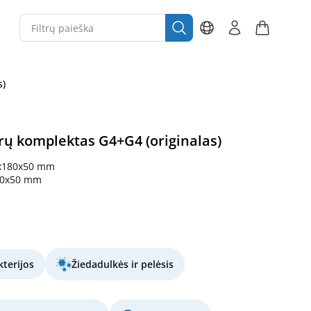
s)
trų komplektas G4+G4 (originalas)
x180x50 mm
80x50 mm
terijos
Žiedadulkės ir pelėsis