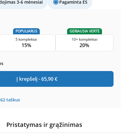
ojimas 3-6 mėnesiai
Pagaminta ES
POPULIARUS
GERIAUSIA VERTĖ
5 komplektai
10+ komplektai
15%
20%
os
Į krepšelį -
65,90
€
162
taškus
Pristatymas ir grąžinimas