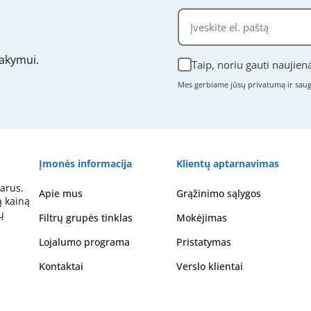
akymui.
Taip, noriu gauti naujien
Mes gerbiame jūsų privatumą ir sa
Įmonės informacija
Klientų aptarnavimas
arus.
Apie mus
Grąžinimo sąlygos
ą kainą
ų
Filtrų grupės tinklas
Mokėjimas
Lojalumo programa
Pristatymas
Kontaktai
Verslo klientai