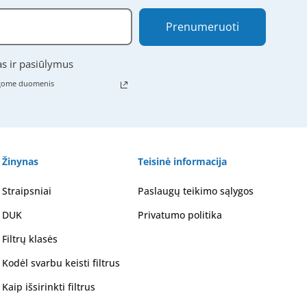
Prenumeruoti
as ir pasiūlymus
ugome duomenis
Žinynas
Teisinė informacija
Straipsniai
Paslaugų teikimo sąlygos
DUK
Privatumo politika
Filtrų klasės
Kodėl svarbu keisti filtrus
Kaip išsirinkti filtrus