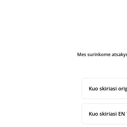
Mes surinkome atsakymu
Kuo skiriasi orig
Originalūs
rekuper
arba jam skirtų fi
Kuo skiriasi EN 
gamybos ir pakav