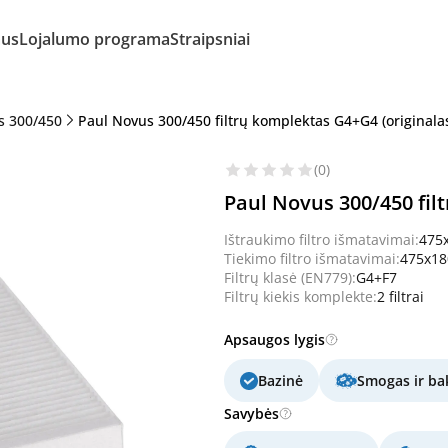
mus
Lojalumo programa
Straipsniai
s 300/450
Paul Novus 300/450 filtrų komplektas G4+G4 (originala
(0)
Paul Novus 300/450 fil
Ištraukimo filtro išmatavimai:
475
Tiekimo filtro išmatavimai:
475x1
Filtrų klasė (EN779):
G4+F7
Filtrų kiekis komplekte:
2 filtrai
Apsaugos lygis
Bazinė
Smogas ir bak
Savybės