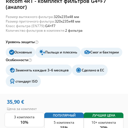
Recom 4RT - комплект фильтров G4+F7
(аналог)
Размер вытяжного фильтра:
320x235x48 мм
Размер приточного фильтра:
320x235x48 мм
Класс фильтра (EN779):
G4+F7
Количество фильтров в комплекте:
2 фильтра
Уровень защиты
Основные
Пыльца и плесень
Смог и бактерии
Особенности
Заменять каждые 3–6 месяцев
Сделано в ЕС
стандарт ISO
35,90
€
Цена за комплект
ПОПУЛЯРНЫЙ
ЛУЧШАЯ ЦЕНА
3 комплекта
10%
5 комплекта
10+ комплекта
15%
20%