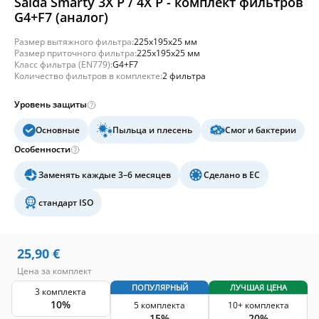
Salda Smarty 3X P / 4X P - комплект фильтров
G4+F7 (аналог)
Размер вытяжного фильтра:
225x195x25 мм
Размер приточного фильтра:
225x195x25 мм
Класс фильтра (EN779):
G4+F7
Количество фильтров в комплекте:
2 фильтра
Уровень защиты
Основные
Пыльца и плесень
Смог и бактерии
Особенности
Заменять каждые 3–6 месяцев
Сделано в ЕС
стандарт ISO
25,90
€
Цена за комплект
ПОПУЛЯРНЫЙ
ЛУЧШАЯ ЦЕНА
3 комплекта
10%
5 комплекта
10+ комплекта
15%
20%