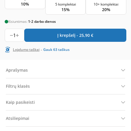
10%
5 komplektai
10+ komplektai
15%
20%
Išsiuntimas:
1-2 darbo dienos
1
Į krepšelį -
25,90
€
-
Lojalumo taškai
Gauk
63
taškus
Aprašymas
Filtrų klasės
Kaip pasikeisti
Atsiliepimai