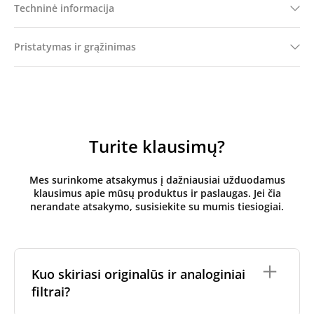
Techninė informacija
Pristatymas ir grąžinimas
Turite klausimų?
Mes surinkome atsakymus į dažniausiai užduodamus
klausimus apie mūsų produktus ir paslaugas. Jei čia
nerandate atsakymo, susisiekite su mumis tiesiogiai.
Kuo skiriasi originalūs ir analoginiai
filtrai?