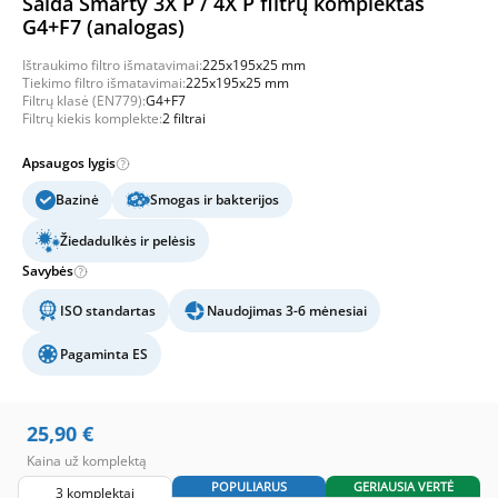
Salda Smarty 3X P / 4X P filtrų komplektas
G4+F7 (analogas)
Ištraukimo filtro išmatavimai:
225x195x25 mm
Tiekimo filtro išmatavimai:
225x195x25 mm
Filtrų klasė (EN779):
G4+F7
Filtrų kiekis komplekte:
2 filtrai
Apsaugos lygis
Bazinė
Smogas ir bakterijos
Žiedadulkės ir pelėsis
Savybės
ISO standartas
Naudojimas 3-6 mėnesiai
Pagaminta ES
25,90
€
Kaina už komplektą
POPULIARUS
GERIAUSIA VERTĖ
3 komplektai