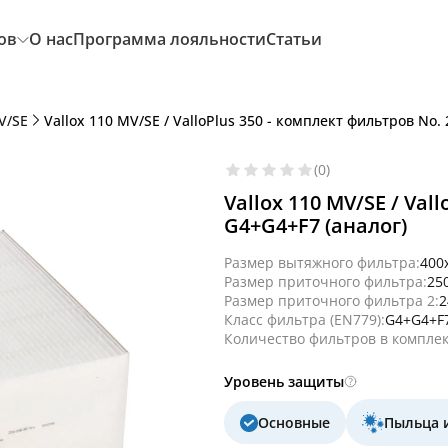
ов
О нас
Программа лояльности
Статьи
V/SE
Vallox 110 MV/SE / ValloPlus 350 - комплект фильтров No.
(0)
Vallox 110 MV/SE / Val
G4+G4+F7 (аналог)
Размер вытяжного фильтра:
400
Размер приточного фильтра:
25
Размер приточного фильтра 2:
2
Класс фильтра (EN779):
G4+G4+F
Количество фильтров в комплек
Уровень защиты
Основные
Пыльца 