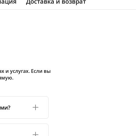
мация
Доставка и возврат
 и услугах. Если вы
ямую.
ами?
а или его
соответствуют