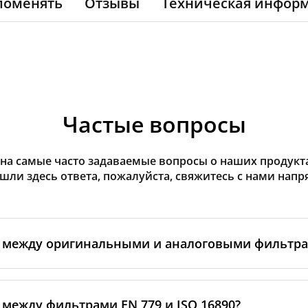
поменять
Отзывы
Техническая инфор
Частые вопросы
на самые часто задаваемые вопросы о наших продуктах
ашли здесь ответа, пожалуйста, свяжитесь с нами напр
а между оригинальными и аналоговыми фильтр
льтры производятся самим изготовителем рекуператор
ными производственными партнёрами. Такие фильтры 
 между фильтрами EN 779 и ISO 16890?