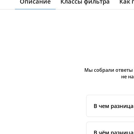
Описание
Классы фильтра
Как 
Мы собрали ответы 
не н
В чем разниц
Оригинальные фи
сертифицирован
В чём разница