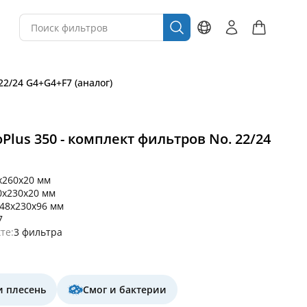
 22/24 G4+G4+F7 (аналог)
loPlus 350 - комплект фильтров No. 22/24
x260x20 мм
0x230x20 мм
48x230x96 мм
7
те:
3 фильтра
и плесень
Смог и бактерии