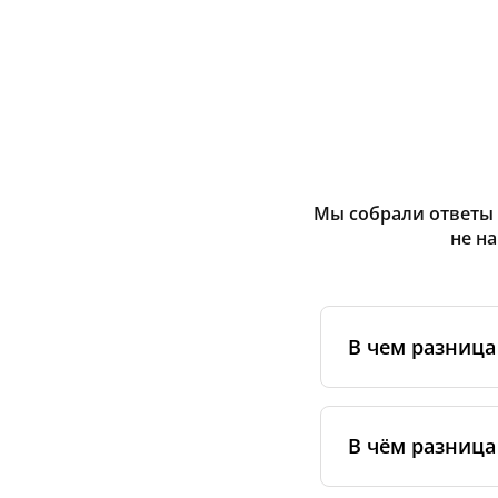
Мы собрали ответы 
не н
В чем разниц
Оригинальные фи
сертифицирован
В чём разница
специальным ста
упаковке.