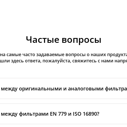
Частые вопросы
на самые часто задаваемые вопросы о наших продуктах
ашли здесь ответа, пожалуйста, свяжитесь с нами напр
а между оригинальными и аналоговыми фильтр
льтры производятся самим изготовителем рекуператор
ными производственными партнёрами. Такие фильтры 
 между фильтрами EN 779 и ISO 16890?
ндартам бренда, включая требования к материалам, пр