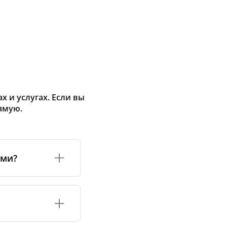
 и услугах. Если вы
ямую.
ами?
а или его
соответствуют
оизводству и