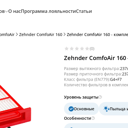
ов
О нас
Программа лояльности
Статьи
omfoAir
Zehnder ComfoAir 160
Zehnder ComfoAir 160 - компл
(0)
Zehnder ComfoAir 160
Размер вытяжного фильтра:
237
Размер приточного фильтра:
23
Класс фильтра (EN779):
G4+F7
Количество фильтров в комплек
Уровень защиты
Основные
Пыльца 
Особенности