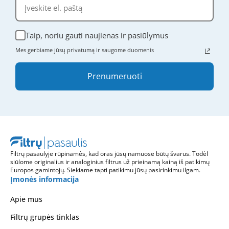
Taip, noriu gauti naujienas ir pasiūlymus
Mes gerbiame jūsų privatumą ir saugome duomenis
Prenumeruoti
Filtrų pasaulyje rūpinamės, kad oras jūsų namuose būtų švarus. Todėl
siūlome originalius ir analoginius filtrus už prieinamą kainą iš patikimų
Europos gamintojų. Siekiame tapti patikimu jūsų pasirinkimu ilgam.
Įmonės informacija
Apie mus
Filtrų grupės tinklas