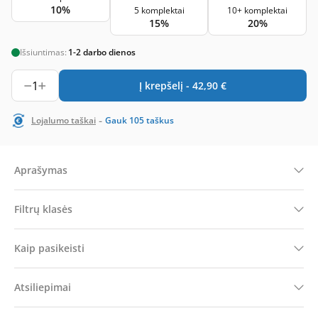
10%
5 komplektai
10+ komplektai
15%
20%
Išsiuntimas:
1-2 darbo dienos
1
Į krepšelį -
42,90
€
-
Lojalumo taškai
Gauk
105
taškus
Aprašymas
Filtrų klasės
Kaip pasikeisti
Atsiliepimai