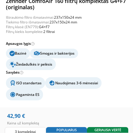
Zehnder ComfoAir 160 filtrų komplektas G4+F7
(originalas)
Ištraukimo filtro išmatavimai:
237x150x24 mm
Tiekimo filtro išmatavimai:
237x150x24 mm
Filtrų klasė (EN779):
G4+F7
Filtrų kiekis komplekte:
2 filtrai
Apsaugos lygis
Bazinė
Smogas ir bakterijos
Žiedadulkės ir pelėsis
Savybės
ISO standartas
Naudojimas 3-6 mėnesiai
Pagaminta ES
42,90
€
Kaina už komplektą
POPULIARUS
GERIAUSIA VERTĖ
3 komplektai