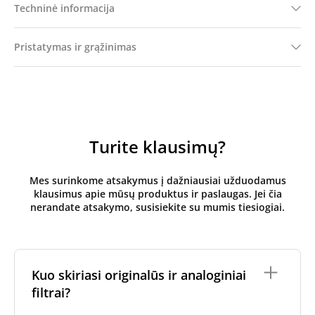
Techninė informacija
Pristatymas ir grąžinimas
Turite klausimų?
Mes surinkome atsakymus į dažniausiai užduodamus
klausimus apie mūsų produktus ir paslaugas. Jei čia
nerandate atsakymo, susisiekite su mumis tiesiogiai.
Kuo skiriasi originalūs ir analoginiai
filtrai?