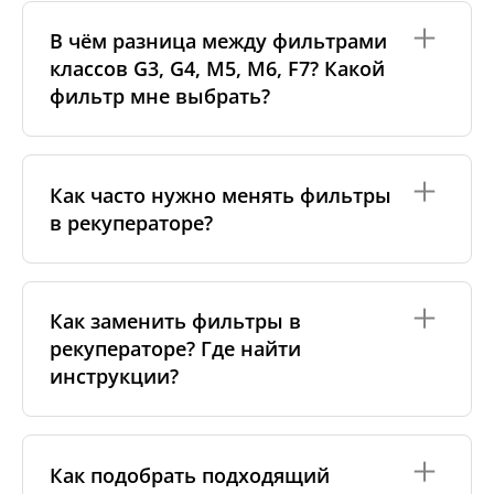
Рекуператор — это система вентиляции, которая
самостоятельно: снимите фильтры, откройте
постоянно удаляет загрязнённый воздух из
переднюю крышку и аккуратно очистите
В чём разница между фильтрами
помещения и подаёт свежий, отфильтрованный
теплообменник пылесосом на низком режиме или
классов G3, G4, M5, M6, F7? Какой
воздух с улицы. Внутренний теплообменник
мягкой тканью.
фильтр мне выбрать?
передаёт тепло от удаляемого воздуха
приточному, не смешивая их. Это обеспечивает
более чистый воздух в доме и помогает снижать
затраты на отопление.
Класс фильтра показывает, какие по размеру
частицы он способен задерживать: чем выше
Как часто нужно менять фильтры
класс, тем лучше фильтр улавливает пыль,
в рекуператоре?
пыльцу и мелкие загрязнения. Обычно на
притоке рекомендуются
более высокие классы
(например, M5–F7), а на вытяжке —
G3–G4
. Но
лучший вариант — использовать те фильтры,
В среднем фильтры рекомендуется менять
которые указаны производителем вашего
каждые 3–6 месяцев
, чтобы поддерживать чистый
Как заменить фильтры в
рекуператора. Для подробностей вы можете
воздух и нормальную работу системы.
рекуператоре? Где найти
ознакомиться с нашим руководством по классам
Частота может зависеть от условий:
фильтров.
инструкции?
— загрязнённый городской воздух или стройка
поблизости;
— аллергии или чувствительность дыхательных
Замена фильтров обычно простая операция и не
путей;
требует специальных инструментов — достаточно
Как подобрать подходящий
— наличие домашних животных или курение.
открыть крышку рекуператора, вынуть старые