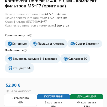
Komfovent Domekt R 400 H C6M - комплект
фильтров M5+F7 (оригинал)
Размер вытяжного фильтра:
417x210x46 мм
Размер приточного фильтра:
417x210x46 мм
Класс фильтра (EN779):
M5+F7
Количество фильтров в комплекте:
2 фильтра
Уровень защиты
Основные
Пыльца и плесень
Смог и бактерии
Особенности
Заменять каждые 3–6 месяцев
Сделано в ЕС
стандарт ISO
52,90
€
Цена за комплект
ПОПУЛЯРНЫЙ
ЛУЧШАЯ ЦЕНА
2 комплекта
4%
3 комплекта
4+ комплекта
8%
12%