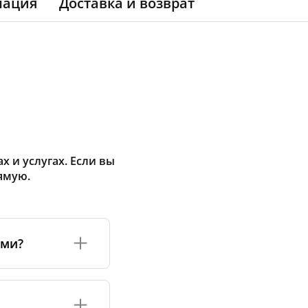
мация
Доставка и возврат
 и услугах. Если вы
ямую.
ами?
а или его
соответствуют