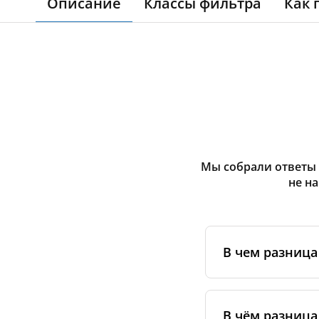
Описание
Классы фильтра
Как 
Мы собрали ответы 
не н
В чем разниц
Оригинальные фи
сертифицирован
В чём разница