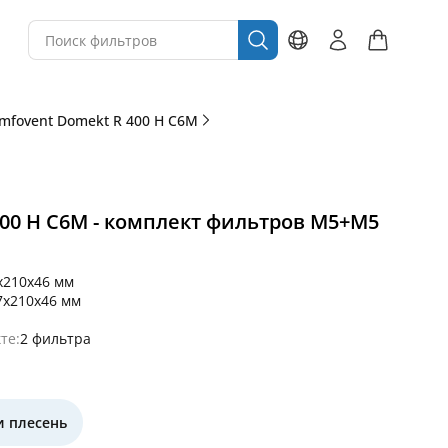
mfovent Domekt R 400 H C6M
00 H C6M - комплект фильтров M5+M5
x210x46 мм
7x210x46 мм
те:
2 фильтра
и плесень