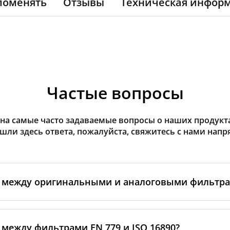
поменять
Отзывы
Техническая инфор
Частые вопросы
на самые часто задаваемые вопросы о наших продуктах
ашли здесь ответа, пожалуйста, свяжитесь с нами напр
а между оригинальными и аналоговыми фильтр
льтры производятся самим изготовителем рекуператор
ными производственными партнёрами. Такие фильтры 
 между фильтрами EN 779 и ISO 16890?