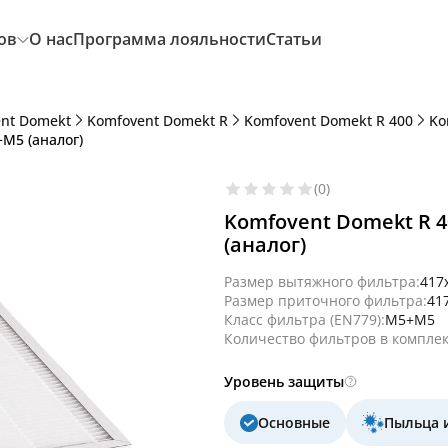
ов
О нас
Программа лояльности
Статьи
nt Domekt
Komfovent Domekt R
Komfovent Domekt R 400
Ko
M5 (аналог)
(0)
Komfovent Domekt R 4
(аналог)
Размер вытяжного фильтра:
417
Размер приточного фильтра:
41
Класс фильтра (EN779):
M5+M5
Количество фильтров в комплек
Уровень защиты
Основные
Пыльца 