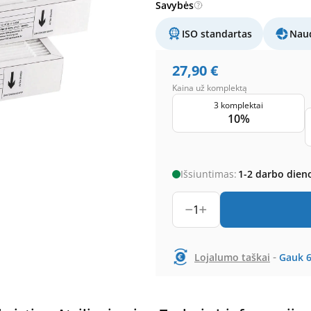
Savybės
ISO standartas
Naud
27,90
€
Kaina už komplektą
3 komplektai
10%
Išsiuntimas:
1-2 darbo dien
1
-
Lojalumo taškai
Gauk