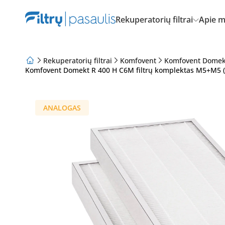
Rekuperatorių filtrai
Apie 
Rekuperatorių filtrai
Komfovent
Komfovent Domek
Komfovent Domekt R 400 H C6M filtrų komplektas M5+M5 (
Apie mus
Lojalumo programa
Straipsniai
ANALOGAS