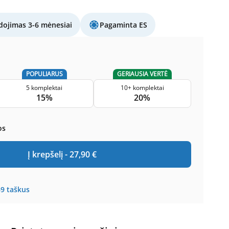
ojimas 3-6 mėnesiai
Pagaminta ES
POPULIARUS
GERIAUSIA VERTĖ
5 komplektai
10+ komplektai
15%
20%
os
Į krepšelį -
27,90
€
69
taškus