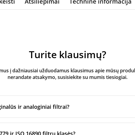
keisti
Atsiliepimai
Techninė informacija
Turite klausimų?
s į dažniausiai užduodamus klausimus apie mūsų produktus
nerandate atsakymo, susisiekite su mumis tiesiogiai.
inalūs ir analoginiai filtrai?
atoriaus filtrai
yra pagaminti originalaus prekės ženklo vėd
ltrų per sertifikuotus gamybos partnerius. Jie laikosi konkre
779 ir ISO 16890 filtrų klasės?