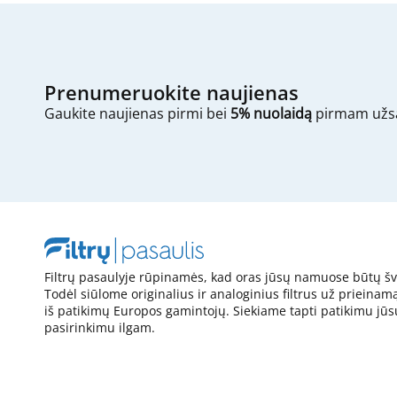
Prenumeruokite naujienas
Gaukite naujienas pirmi bei
5% nuolaidą
pirmam užs
Filtrų pasaulyje rūpinamės, kad oras jūsų namuose būtų šv
Todėl siūlome originalius ir analoginius filtrus už prieinam
iš patikimų Europos gamintojų. Siekiame tapti patikimu jūs
pasirinkimu ilgam.