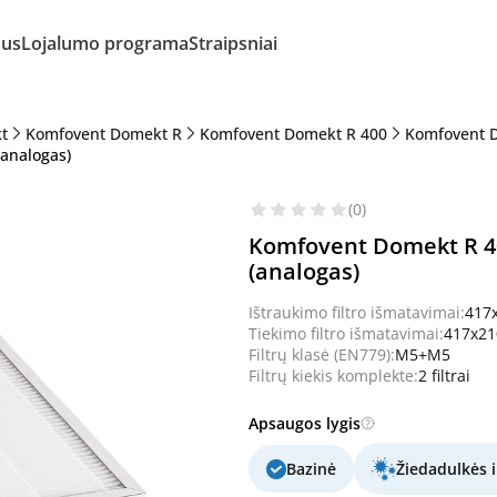
mus
Lojalumo programa
Straipsniai
t
Komfovent Domekt R
Komfovent Domekt R 400
Komfovent 
analogas)
(0)
Komfovent Domekt R 4
(analogas)
Ištraukimo filtro išmatavimai:
417
Tiekimo filtro išmatavimai:
417x2
Filtrų klasė (EN779):
M5+M5
Filtrų kiekis komplekte:
2 filtrai
Apsaugos lygis
Bazinė
Žiedadulkės i