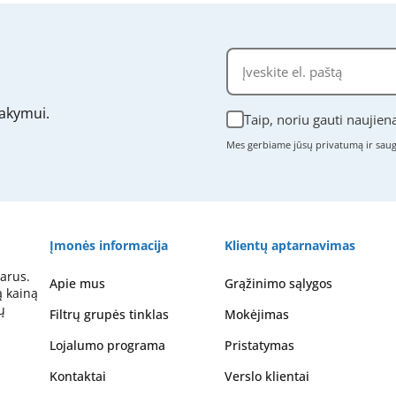
akymui.
Taip, noriu gauti naujien
Mes gerbiame jūsų privatumą ir sa
Įmonės informacija
Klientų aptarnavimas
arus.
Apie mus
Grąžinimo sąlygos
ą kainą
ų
Filtrų grupės tinklas
Mokėjimas
Lojalumo programa
Pristatymas
Kontaktai
Verslo klientai