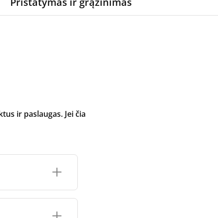
Pristatymas ir grąžinimas
 ir paslaugas. Jei čia
inimo įrenginio
čių prekės ženklo