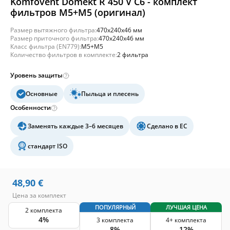
Komfovent Domekt R 450 V C6 - комплект
фильтров M5+M5 (оригинал)
Размер вытяжного фильтра:
470x240x46 мм
Размер приточного фильтра:
470x240x46 мм
Класс фильтра (EN779):
M5+M5
Количество фильтров в комплекте:
2 фильтра
Уровень защиты
Основные
Пыльца и плесень
Особенности
Заменять каждые 3–6 месяцев
Сделано в ЕС
стандарт ISO
48,90
€
Цена за комплект
ПОПУЛЯРНЫЙ
ЛУЧШАЯ ЦЕНА
2 комплекта
4%
3 комплекта
4+ комплекта
8%
12%