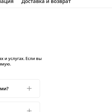
мация
Доставка и возврат
 и услугах. Если вы
ямую.
ами?
а или его
соответствуют