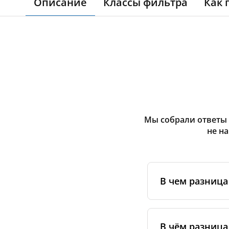
Описание
Классы фильтра
Как 
Мы собрали ответы 
не н
В чем разниц
Оригинальные фи
сертифицирован
В чём разница