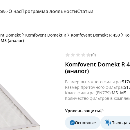
ов
О нас
Программа лояльности
Статьи
nt Domekt
Komfovent Domekt R
Komfovent Domekt R 450
Ko
M5 (аналог)
(0)
Komfovent Domekt R 4
(аналог)
Размер вытяжного фильтра:
517
Размер приточного фильтра:
51
Класс фильтра (EN779):
M5+M5
Количество фильтров в комплек
Уровень защиты
Основные
Пыльца 