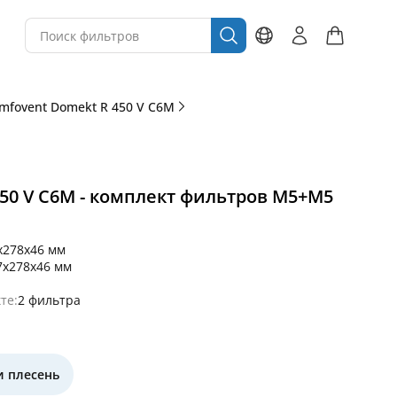
mfovent Domekt R 450 V C6M
50 V C6M - комплект фильтров M5+M5
x278x46 мм
7x278x46 мм
те:
2 фильтра
и плесень