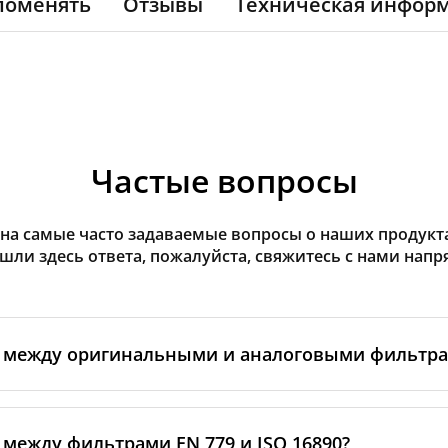
поменять
Отзывы
Техническая инфор
Частые вопросы
на самые часто задаваемые вопросы о наших продуктах
ашли здесь ответа, пожалуйста, свяжитесь с нами напр
а между оригинальными и аналоговыми фильтр
льтры производятся самим изготовителем рекуператор
ными производственными партнёрами. Такие фильтры 
 между фильтрами EN 779 и ISO 16890?