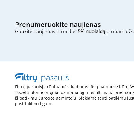
Prenumeruokite naujienas
Gaukite naujienas pirmi bei
5% nuolaidą
pirmam užs
Filtrų pasaulyje rūpinamės, kad oras jūsų namuose būtų šv
Todėl siūlome originalius ir analoginius filtrus už prieinam
iš patikimų Europos gamintojų. Siekiame tapti patikimu jūs
pasirinkimu ilgam.