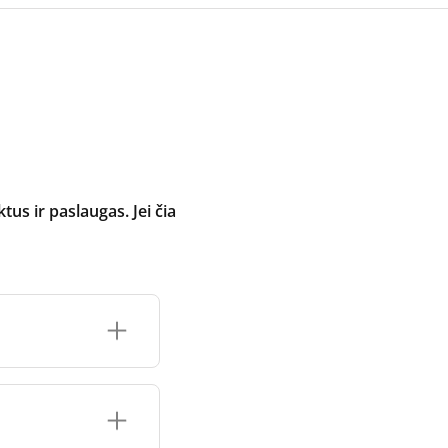
 ir paslaugas. Jei čia
inimo įrenginio
čių prekės ženklo