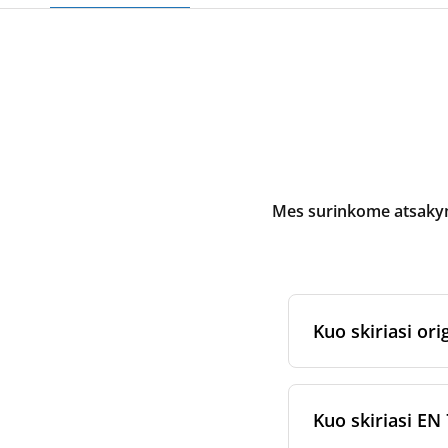
Mes surinkome atsakymu
Kuo skiriasi orig
Originalūs
rekuper
arba jam skirtų fi
Kuo skiriasi EN 
gamybos ir pakav