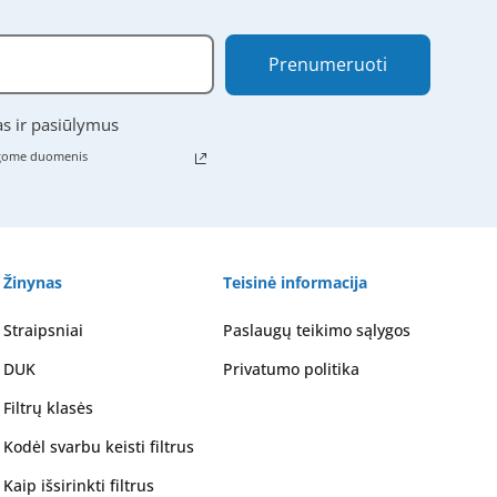
Prenumeruoti
as ir pasiūlymus
ugome duomenis
Žinynas
Teisinė informacija
Straipsniai
Paslaugų teikimo sąlygos
DUK
Privatumo politika
Filtrų klasės
Kodėl svarbu keisti filtrus
Kaip išsirinkti filtrus