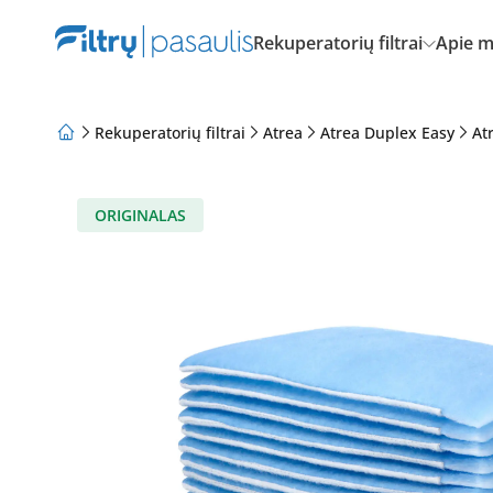
Rekuperatorių filtrai
Apie 
Rekuperatorių filtrai
Atrea
Atrea Duplex Easy
At
Apie mus
Lojalumo programa
Straipsniai
ORIGINALAS