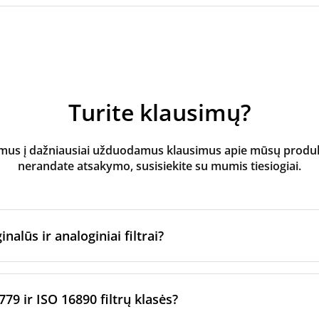
Turite klausimų?
s į dažniausiai užduodamus klausimus apie mūsų produktus
nerandate atsakymo, susisiekite su mumis tiesiogiai.
inalūs ir analoginiai filtrai?
atoriaus filtrai
yra pagaminti originalaus prekės ženklo vėd
ltrų per sertifikuotus gamybos partnerius. Jie laikosi konkre
779 ir ISO 16890 filtrų klasės?
imo standartų.