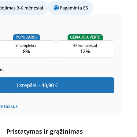
ojimas 3-6 mėnesiai
Pagaminta ES
POPULIARUS
GERIAUSIA VERTĖ
3 komplektai
4+ komplektai
8%
12%
os
Į krepšelį -
40,90
€
99
taškus
Pristatymas ir grąžinimas