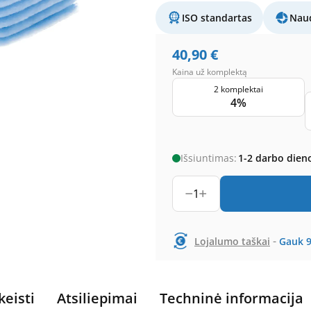
ISO standartas
Naud
40,90
€
Kaina už komplektą
2 komplektai
4%
Išsiuntimas:
1-2 darbo dien
1
-
Lojalumo taškai
Gauk
keisti
Atsiliepimai
Techninė informacija