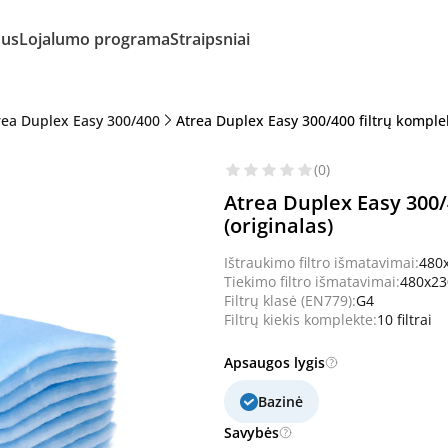
mus
Lojalumo programa
Straipsniai
rea Duplex Easy 300/400
Atrea Duplex Easy 300/400 filtrų komplek
(0)
Atrea Duplex Easy 300/
(originalas)
Ištraukimo filtro išmatavimai:
480
Tiekimo filtro išmatavimai:
480x2
Filtrų klasė (EN779):
G4
Filtrų kiekis komplekte:
10 filtrai
Apsaugos lygis
Bazinė
Savybės