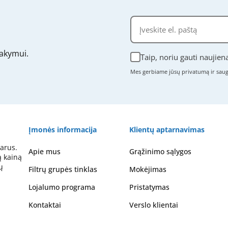
akymui.
Taip, noriu gauti naujien
Mes gerbiame jūsų privatumą ir sa
Įmonės informacija
Klientų aptarnavimas
arus.
Apie mus
Grąžinimo sąlygos
ą kainą
ų
Filtrų grupės tinklas
Mokėjimas
Lojalumo programa
Pristatymas
Kontaktai
Verslo klientai