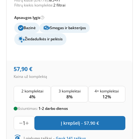
Filtrų klasė (EN779):
M5+F7
Filtrų kiekis komplekte:
2 filtrai
Apsaugos lygis
Bazinė
Smogas ir bakterijos
Žiedadulkės ir pelėsis
57,90
€
Kaina už komplektą
2 komplektai
3 komplektai
4+ komplektai
4%
8%
12%
Išsiuntimas:
1-2 darbo dienos
1
Į krepšelį -
57,90
€
-
Lojalumo taškai
Gauk
141
taškus