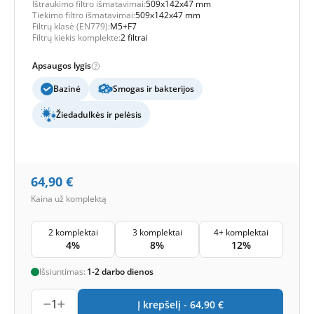
Ištraukimo filtro išmatavimai:
509x142x47 mm
Tiekimo filtro išmatavimai:
509x142x47 mm
Filtrų klasė (EN779):
M5+F7
Filtrų kiekis komplekte:
2 filtrai
Apsaugos lygis
Bazinė
Smogas ir bakterijos
Žiedadulkės ir pelėsis
64,90
€
Kaina už komplektą
2 komplektai
3 komplektai
4+ komplektai
4%
8%
12%
Išsiuntimas:
1-2 darbo dienos
1
Į krepšelį -
64,90
€