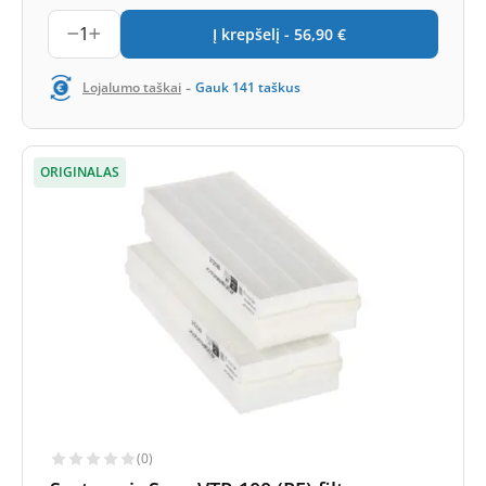
1
Į krepšelį -
56,90
€
-
Lojalumo taškai
Gauk
141
taškus
ORIGINALAS
(0)