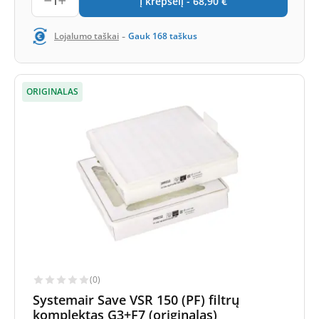
1
Į krepšelį -
68,90
€
-
Lojalumo taškai
Gauk
168
taškus
ORIGINALAS
(0)
Systemair Save VSR 150 (PF) filtrų
komplektas G3+F7 (originalas)