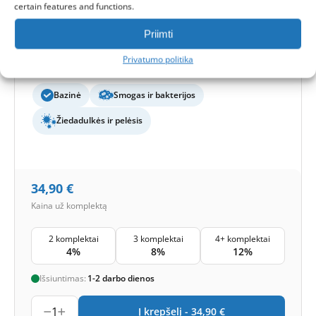
certain features and functions.
Ištraukimo filtro išmatavimai:
385x135x285/1 mm
Tiekimo filtro išmatavimai:
389x146x485/1 mm
Filtrų klasė (EN779):
G3+F7
Priimti
Filtrų kiekis komplekte:
2 filtrai
Privatumo politika
Apsaugos lygis
Bazinė
Smogas ir bakterijos
Žiedadulkės ir pelėsis
34,90
€
Kaina už komplektą
2 komplektai
3 komplektai
4+ komplektai
4%
8%
12%
Išsiuntimas:
1-2 darbo dienos
1
Į krepšelį -
34,90
€