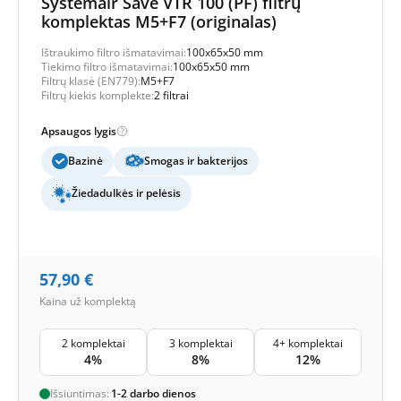
Systemair Save VTR 100 (PF) filtrų
komplektas M5+F7 (originalas)
Ištraukimo filtro išmatavimai:
100x65x50 mm
Tiekimo filtro išmatavimai:
100x65x50 mm
Filtrų klasė (EN779):
M5+F7
Filtrų kiekis komplekte:
2 filtrai
Apsaugos lygis
Bazinė
Smogas ir bakterijos
Žiedadulkės ir pelėsis
57,90
€
Kaina už komplektą
2 komplektai
3 komplektai
4+ komplektai
4%
8%
12%
Išsiuntimas:
1-2 darbo dienos