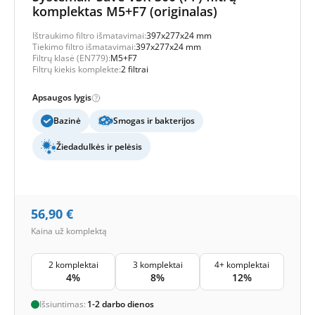
komplektas M5+F7 (originalas)
Ištraukimo filtro išmatavimai:
397x277x24 mm
Tiekimo filtro išmatavimai:
397x277x24 mm
Filtrų klasė (EN779):
M5+F7
Filtrų kiekis komplekte:
2 filtrai
Apsaugos lygis
Bazinė
Smogas ir bakterijos
Žiedadulkės ir pelėsis
56,90
€
Kaina už komplektą
2 komplektai
3 komplektai
4+ komplektai
4%
8%
12%
Išsiuntimas:
1-2 darbo dienos