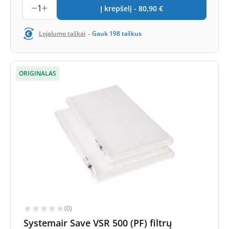
1
Į krepšelį -
80,90
€
-
Lojalumo taškai
Gauk
198
taškus
ORIGINALAS
(0)
Systemair Save VSR 500 (PF) filtrų