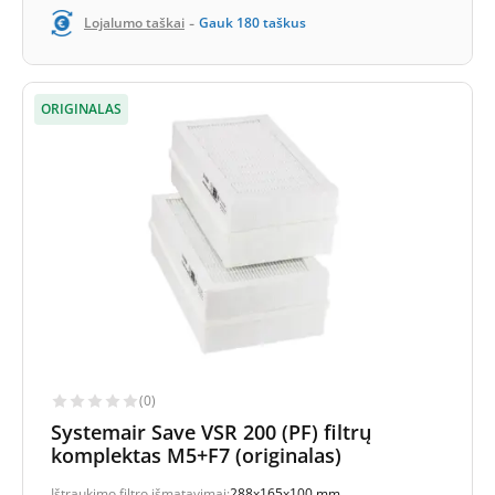
-
Lojalumo taškai
Gauk
180
taškus
ORIGINALAS
(0)
Systemair Save VSR 200 (PF) filtrų
komplektas M5+F7 (originalas)
Ištraukimo filtro išmatavimai:
288x165x100 mm