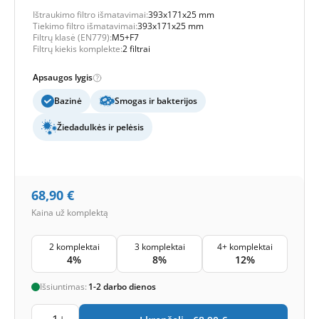
Ištraukimo filtro išmatavimai:
393x171x25 mm
Tiekimo filtro išmatavimai:
393x171x25 mm
Filtrų klasė (EN779):
M5+F7
Filtrų kiekis komplekte:
2 filtrai
Apsaugos lygis
Bazinė
Smogas ir bakterijos
Žiedadulkės ir pelėsis
68,90
€
Kaina už komplektą
2 komplektai
3 komplektai
4+ komplektai
4%
8%
12%
Išsiuntimas:
1-2 darbo dienos