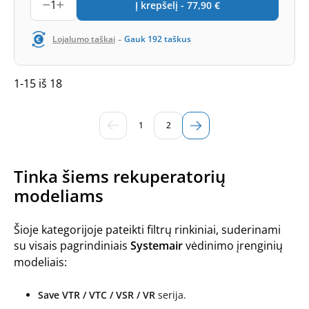
1
Į krepšelį -
77,90
€
-
Lojalumo taškai
Gauk
192
taškus
1-15 iš 18
1
2
Tinka šiems rekuperatorių
modeliams
Šioje kategorijoje pateikti filtrų rinkiniai, suderinami
su visais pagrindiniais
Systemair
vėdinimo įrenginių
modeliais:
Save VTR / VTC / VSR / VR
serija.