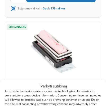
-
Lojalumo taškai
Gauk
159
taškus
ORIGINALAS
Tvarkyti sutikimą
(0)
To provide the best experiences, we use technologies like cookies to
Systemair Save VTR 200 (BF) filtrų
store and/or access device information. Consenting to these technologies
will allow us to process data such as browsing behavior or unique IDs on
komplektas G3+F7 (originalas)
this site. Not consenting or withdrawing consent, may adversely affect