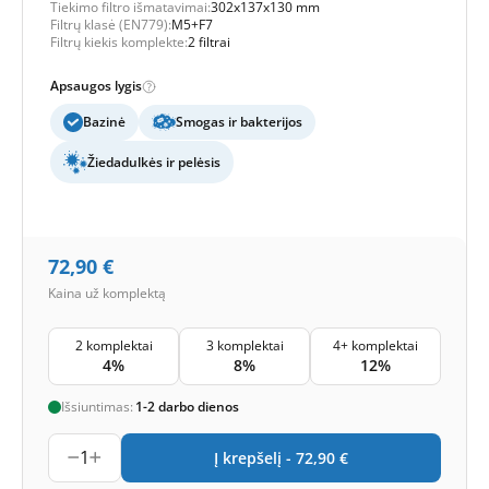
Tiekimo filtro išmatavimai:
302x137x130 mm
Filtrų klasė (EN779):
M5+F7
Filtrų kiekis komplekte:
2 filtrai
Apsaugos lygis
Bazinė
Smogas ir bakterijos
Žiedadulkės ir pelėsis
72,90
€
Kaina už komplektą
2 komplektai
3 komplektai
4+ komplektai
4%
8%
12%
Išsiuntimas:
1-2 darbo dienos
1
Į krepšelį -
72,90
€