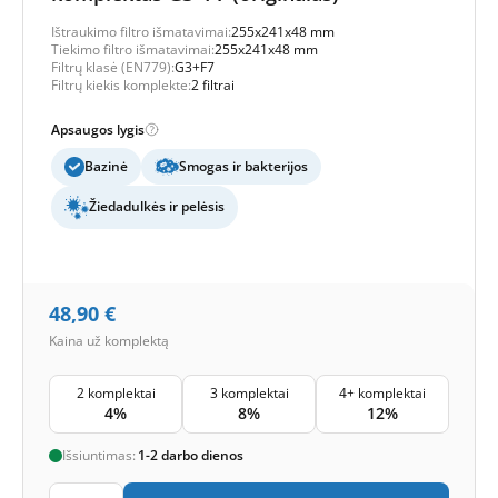
Ištraukimo filtro išmatavimai:
255x241x48 mm
Tiekimo filtro išmatavimai:
255x241x48 mm
Filtrų klasė (EN779):
G3+F7
Filtrų kiekis komplekte:
2 filtrai
Apsaugos lygis
Bazinė
Smogas ir bakterijos
Žiedadulkės ir pelėsis
48,90
€
Kaina už komplektą
2 komplektai
3 komplektai
4+ komplektai
4%
8%
12%
Išsiuntimas:
1-2 darbo dienos