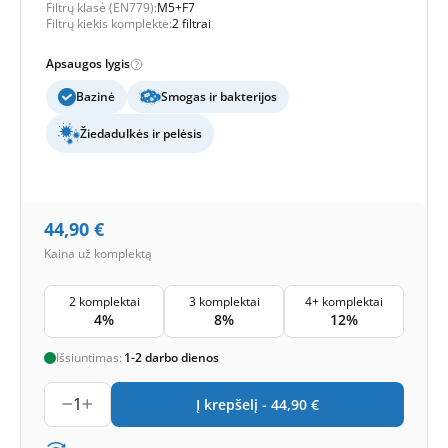
Filtrų klasė (EN779):
M5+F7
Filtrų kiekis komplekte:
2 filtrai
Apsaugos lygis
Bazinė
Smogas ir bakterijos
Žiedadulkės ir pelėsis
44,90
€
Kaina už komplektą
2 komplektai
3 komplektai
4+ komplektai
4%
8%
12%
Išsiuntimas:
1-2 darbo dienos
1
Į krepšelį -
44,90
€