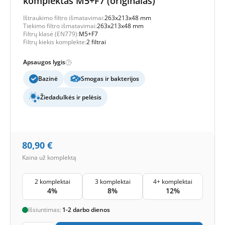
komplektas M5+F7 (originalas)
Ištraukimo filtro išmatavimai:
263x213x48 mm
Tiekimo filtro išmatavimai:
263x213x48 mm
Filtrų klasė (EN779):
M5+F7
Filtrų kiekis komplekte:
2 filtrai
Apsaugos lygis
Bazinė
Smogas ir bakterijos
Žiedadulkės ir pelėsis
80,90
€
Kaina už komplektą
2 komplektai
3 komplektai
4+ komplektai
4%
8%
12%
Išsiuntimas:
1-2 darbo dienos