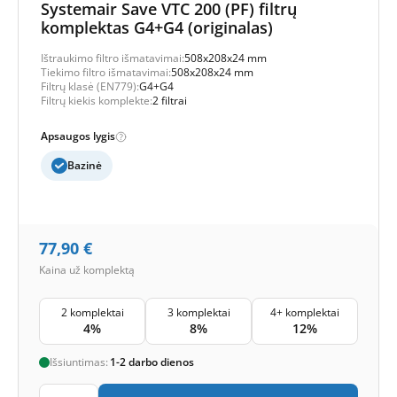
Systemair Save VTC 200 (PF) filtrų
komplektas G4+G4 (originalas)
Ištraukimo filtro išmatavimai:
508x208x24 mm
Tiekimo filtro išmatavimai:
508x208x24 mm
Filtrų klasė (EN779):
G4+G4
Filtrų kiekis komplekte:
2 filtrai
Apsaugos lygis
Bazinė
77,90
€
Kaina už komplektą
2 komplektai
3 komplektai
4+ komplektai
4%
8%
12%
Išsiuntimas:
1-2 darbo dienos