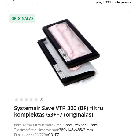
pagal
339
atsiliepimus
ORIGINALAS
(0)
Systemair Save VTR 300 (BF) filtrų
komplektas G3+F7 (originalas)
Ištraukimo filtro išmatavimai:
385x135x285/1 mm
Tiekimo filtro išmatavimai:
389x146x485/2 mm
Filtrų klasė (EN779):
G3+F7