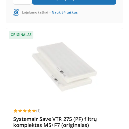
-
Lojalumo taškai
Gauk
84
taškus
ORIGINALAS
(1)
Systemair Save VTR 275 (PF) filtrų
komplektas M5+F7 (originalas)