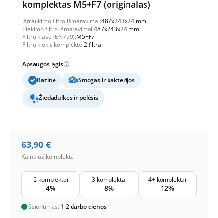
komplektas M5+F7 (originalas)
Ištraukimo filtro išmatavimai:
487x243x24 mm
Tiekimo filtro išmatavimai:
487x243x24 mm
Filtrų klasė (EN779):
M5+F7
Filtrų kiekis komplekte:
2 filtrai
Apsaugos lygis
Bazinė
Smogas ir bakterijos
Žiedadulkės ir pelėsis
63,90
€
Kaina už komplektą
2 komplektai
3 komplektai
4+ komplektai
4%
8%
12%
Išsiuntimas:
1-2 darbo dienos