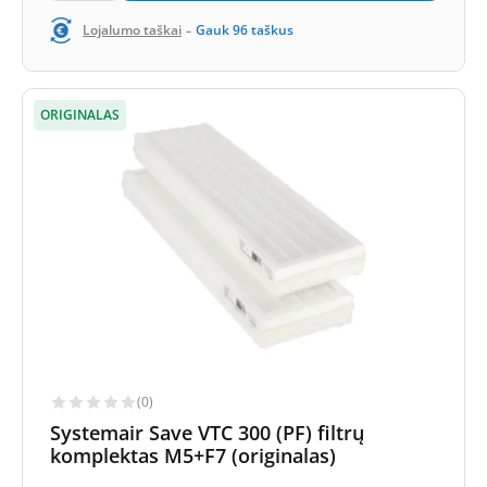
-
Lojalumo taškai
Gauk
96
taškus
ORIGINALAS
(0)
Systemair Save VTC 300 (PF) filtrų
komplektas M5+F7 (originalas)