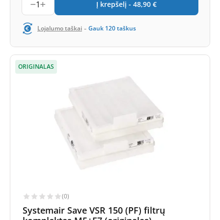
1
Į krepšelį -
48,90
€
-
Lojalumo taškai
Gauk
120
taškus
ORIGINALAS
(0)
Systemair Save VSR 150 (PF) filtrų