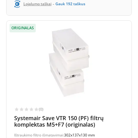
-
Lojalumo taškai
Gauk
192
taškus
ORIGINALAS
(0)
Systemair Save VTR 150 (PF) filtrų
komplektas M5+F7 (originalas)
Ištraukimo filtro išmatavimai:
302x137x130 mm