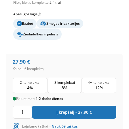
Filtrų kiekis komplekte:
2 filtrai
Apsaugos lygis
Bazinė
Smogas ir bakterijos
Žiedadulkės ir pelėsis
27,90
€
Kaina už komplektą
2 komplektai
3 komplektai
4+ komplektai
4%
8%
12%
Išsiuntimas:
1-2 darbo dienos
1
Į krepšelį -
27,90
€
-
Lojalumo taškai
Gauk
69
taškus