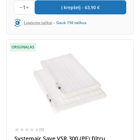
1
Į krepšelį -
63,90
€
-
Lojalumo taškai
Gauk
156
taškus
ORIGINALAS
(0)
Systemair Save VSR 300 (PF) filtrų