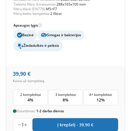
Tiekimo filtro išmatavimai:
288x165x100 mm
Filtrų klasė (EN779):
M5+F7
Filtrų kiekis komplekte:
2 filtrai
Apsaugos lygis
Bazinė
Smogas ir bakterijos
Žiedadulkės ir pelėsis
39,90
€
Kaina už komplektą
2 komplektai
3 komplektai
4+ komplektai
4%
8%
12%
Išsiuntimas:
1-2 darbo dienos
1
Į krepšelį -
39,90
€