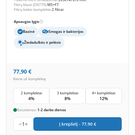
Filtrų klasė (EN779):
M5+F7
Filtrų kiekis komplekte:
2 filtrai
Apsaugos lygis
Bazinė
Smogas ir bakterijos
Žiedadulkės ir pelėsis
77,90
€
Kaina už komplektą
2 komplektai
3 komplektai
4+ komplektai
4%
8%
12%
Išsiuntimas:
1-2 darbo dienos
1
Į krepšelį -
77,90
€