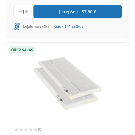
1
Į krepšelį -
57,90
€
-
Lojalumo taškai
Gauk
141
taškus
ORIGINALAS
(0)