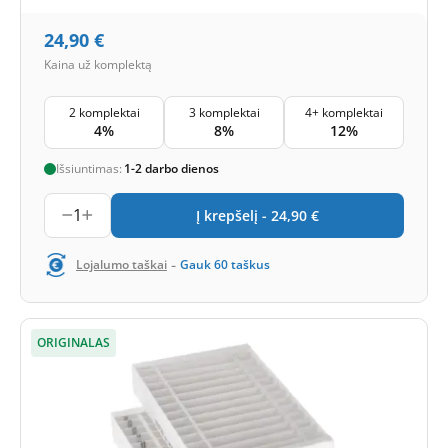
24,90
€
Kaina už komplektą
2 komplektai
3 komplektai
4+ komplektai
4%
8%
12%
Išsiuntimas:
1-2 darbo dienos
1
Į krepšelį -
24,90
€
-
Lojalumo taškai
Gauk
60
taškus
ORIGINALAS