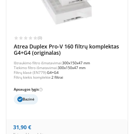
(0)
Atrea Duplex Pro-V 160 filtrų komplektas
G4+G4 (originalas)
Ištraukimo filtro išmatavimai:
300x150x47 mm
Tiekimo filtro išmatavimai:
300x150x47 mm
Filtrų klasė (EN779):
G4+G4
Filtrų kiekis komplekte:
2 filtrai
Apsaugos lygis
Bazinė
31,90
€