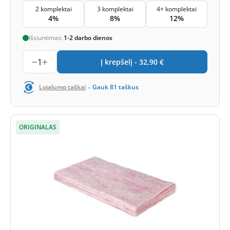
2 komplektai
3 komplektai
4+ komplektai
4%
8%
12%
Išsiuntimas:
1-2 darbo dienos
1
Į krepšelį -
32,90
€
-
Lojalumo taškai
Gauk
81
taškus
ORIGINALAS