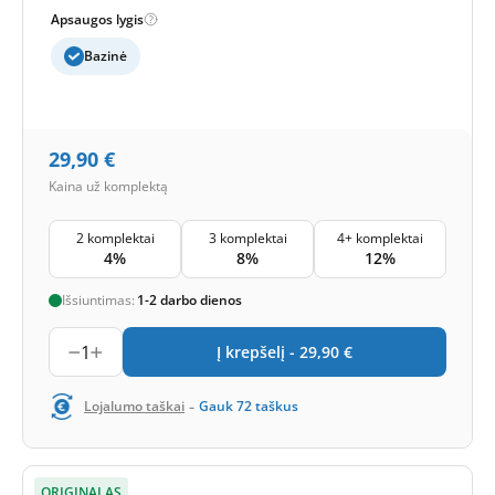
Apsaugos lygis
Bazinė
29,90
€
Kaina už komplektą
2 komplektai
3 komplektai
4+ komplektai
4%
8%
12%
Išsiuntimas:
1-2 darbo dienos
1
Į krepšelį -
29,90
€
-
Lojalumo taškai
Gauk
72
taškus
ORIGINALAS