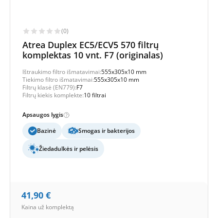
(0)
Atrea Duplex EC5/ECV5 570 filtrų
komplektas 10 vnt. F7 (originalas)
Ištraukimo filtro išmatavimai:
555x305x10 mm
Tiekimo filtro išmatavimai:
555x305x10 mm
Filtrų klasė (EN779):
F7
Filtrų kiekis komplekte:
10 filtrai
Apsaugos lygis
Bazinė
Smogas ir bakterijos
Žiedadulkės ir pelėsis
41,90
€
Kaina už komplektą