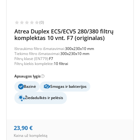
(0)
Atrea Duplex EC5/ECV5 280/380 filtrų
komplektas 10 vnt. F7 (originalas)
Ištraukimo filtro išmatavimai:
300x230x10 mm
Tiekimo filtro išmatavimai:
300x230x10 mm
Filtrų klasė (EN779):
F7
Filtrų kiekis komplekte:
10 filtrai
Apsaugos lygis
Bazinė
Smogas ir bakterijos
Žiedadulkės ir pelėsis
23,90
€
Kaina už komplektą