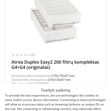
(0)
Atrea Duplex Easy2 200 filtrų komplektas
G4+G4 (originalas)
Ištraukimo filtro išmatavimai:
210x135x47 mm
Tiekimo filtro išmatavimai:
210x135x47 mm
Filtrų klasė (EN779):
G4+G4
Filtrų kiekis komplekte:
2 filtrai
Tvarkyti sutikimą
To provide the best experiences, we use technologies like cookies to
Apsaugos lygis
store and/or access device information. Consenting to these technologies
will allow us to process data such as browsing behavior or unique IDs on
Bazinė
this site. Not consenting or withdrawing consent, may adversely affect