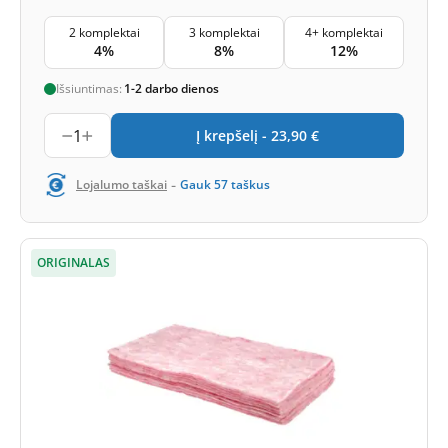
2 komplektai
3 komplektai
4+ komplektai
4%
8%
12%
Išsiuntimas:
1-2 darbo dienos
1
Į krepšelį -
23,90
€
-
Lojalumo taškai
Gauk
57
taškus
ORIGINALAS