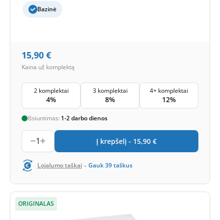
Bazinė
15,90
€
Kaina už komplektą
2 komplektai
3 komplektai
4+ komplektai
4%
8%
12%
Išsiuntimas:
1-2 darbo dienos
1
Į krepšelį -
15,90
€
-
Lojalumo taškai
Gauk
39
taškus
ORIGINALAS