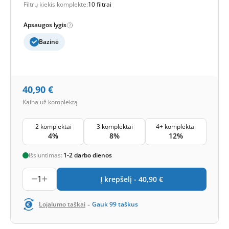
Filtrų kiekis komplekte:
10 filtrai
Apsaugos lygis
Bazinė
40,90
€
Kaina už komplektą
2 komplektai
3 komplektai
4+ komplektai
4%
8%
12%
Išsiuntimas:
1-2 darbo dienos
1
Į krepšelį -
40,90
€
-
Lojalumo taškai
Gauk
99
taškus