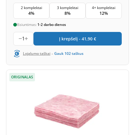
2 komplektai
3 komplektai
4+ komplektai
4%
8%
12%
Išsiuntimas:
1-2 darbo dienos
1
Į krepšelį -
41,90
€
-
Lojalumo taškai
Gauk
102
taškus
ORIGINALAS