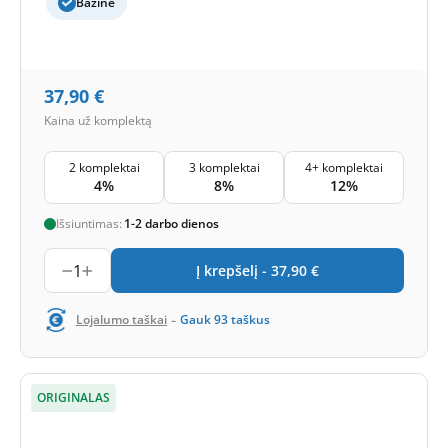
Bazinė
37,90
€
Kaina už komplektą
2 komplektai
3 komplektai
4+ komplektai
4%
8%
12%
Išsiuntimas:
1-2 darbo dienos
1
Į krepšelį -
37,90
€
-
Lojalumo taškai
Gauk
93
taškus
ORIGINALAS