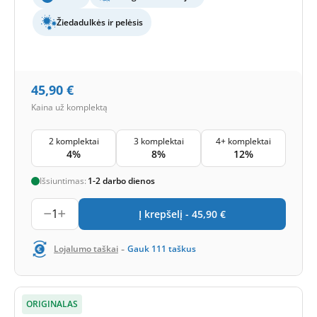
Žiedadulkės ir pelėsis
45,90
€
Kaina už komplektą
2 komplektai
3 komplektai
4+ komplektai
4%
8%
12%
Išsiuntimas:
1-2 darbo dienos
1
Į krepšelį -
45,90
€
-
Lojalumo taškai
Gauk
111
taškus
ORIGINALAS