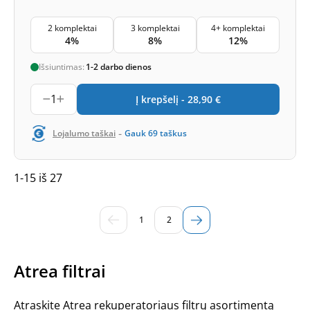
2 komplektai
3 komplektai
4+ komplektai
4%
8%
12%
Išsiuntimas:
1-2 darbo dienos
1
Į krepšelį -
28,90
€
-
Lojalumo taškai
Gauk
69
taškus
1-15 iš 27
1
2
Atrea filtrai
Atraskite Atrea rekuperatoriaus filtrų asortimentą