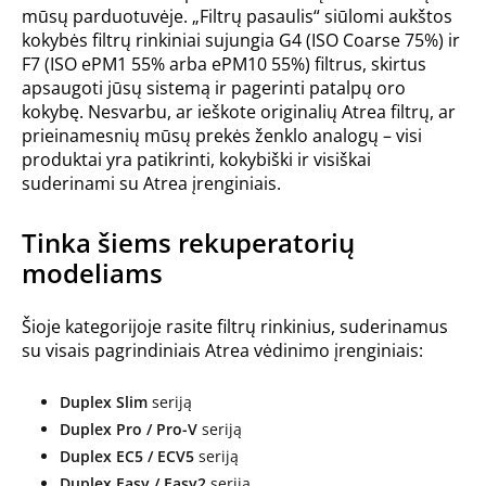
mūsų parduotuvėje.
„Filtrų pasaulis“ siūlomi aukštos
kokybės filtrų rinkiniai sujungia G4 (ISO Coarse 75%) ir
F7 (ISO ePM1 55% arba ePM10 55%) filtrus
, skirtus
apsaugoti jūsų sistemą ir pagerinti patalpų oro
kokybę. Nesvarbu, ar ieškote originalių Atrea filtrų, ar
prieinamesnių mūsų prekės ženklo analogų – visi
produktai yra patikrinti, kokybiški ir visiškai
suderinami su Atrea įrenginiais.
Tinka šiems rekuperatorių
modeliams
Šioje kategorijoje rasite filtrų rinkinius, suderinamus
su visais pagrindiniais Atrea vėdinimo įrenginiais:
Duplex Slim
seriją
Duplex Pro / Pro-V
seriją
Duplex EC5 / ECV5
seriją
Duplex Easy / Easy2
seriją