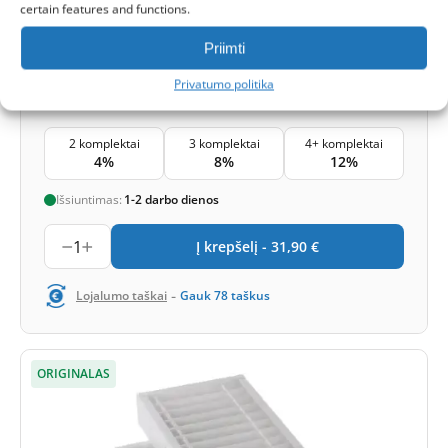
certain features and functions.
Priimti
31,90
€
Privatumo politika
Kaina už komplektą
2 komplektai
3 komplektai
4+ komplektai
4%
8%
12%
Išsiuntimas:
1-2 darbo dienos
1
Į krepšelį -
31,90
€
-
Lojalumo taškai
Gauk
78
taškus
ORIGINALAS