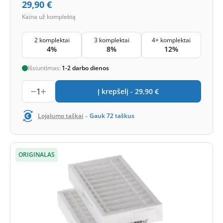
29,90
€
Kaina už komplektą
2 komplektai
3 komplektai
4+ komplektai
4%
8%
12%
Išsiuntimas:
1-2 darbo dienos
1
Į krepšelį -
29,90
€
-
Lojalumo taškai
Gauk
72
taškus
ORIGINALAS