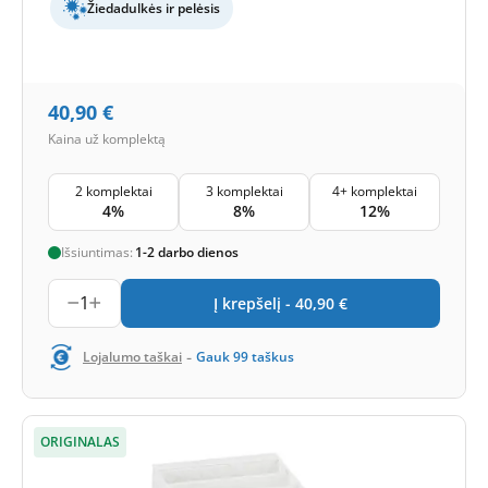
Žiedadulkės ir pelėsis
40,90
€
Kaina už komplektą
2 komplektai
3 komplektai
4+ komplektai
4%
8%
12%
Išsiuntimas:
1-2 darbo dienos
1
Į krepšelį -
40,90
€
-
Lojalumo taškai
Gauk
99
taškus
ORIGINALAS