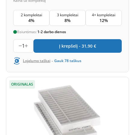
Kaina už komplektą
2 komplektai
3 komplektai
4+ komplektai
4%
8%
12%
Išsiuntimas:
1-2 darbo dienos
1
Į krepšelį -
31,90
€
-
Lojalumo taškai
Gauk
78
taškus
ORIGINALAS