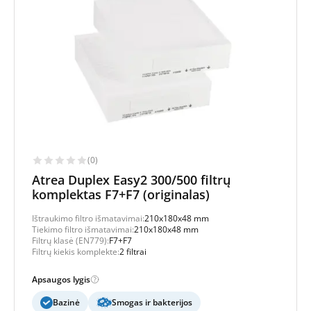
(0)
Atrea Duplex Easy2 300/500 filtrų
komplektas F7+F7 (originalas)
Ištraukimo filtro išmatavimai:
210x180x48 mm
Tiekimo filtro išmatavimai:
210x180x48 mm
Filtrų klasė (EN779):
F7+F7
Filtrų kiekis komplekte:
2 filtrai
Apsaugos lygis
Bazinė
Smogas ir bakterijos