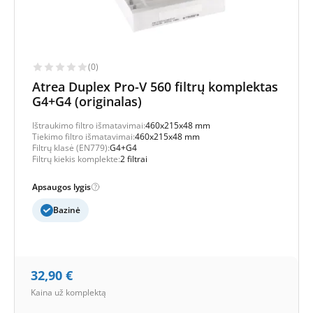
(0)
Atrea Duplex Pro-V 560 filtrų komplektas
G4+G4 (originalas)
Ištraukimo filtro išmatavimai:
460x215x48 mm
Tiekimo filtro išmatavimai:
460x215x48 mm
Filtrų klasė (EN779):
G4+G4
Filtrų kiekis komplekte:
2 filtrai
Apsaugos lygis
Bazinė
32,90
€
Kaina už komplektą