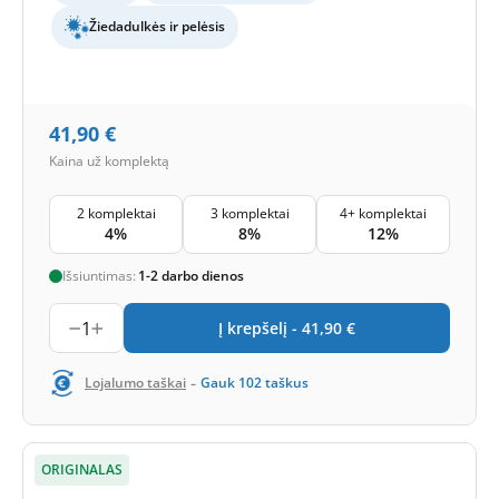
Žiedadulkės ir pelėsis
41,90
€
Kaina už komplektą
2 komplektai
3 komplektai
4+ komplektai
4%
8%
12%
Išsiuntimas:
1-2 darbo dienos
1
Į krepšelį -
41,90
€
-
Lojalumo taškai
Gauk
102
taškus
ORIGINALAS