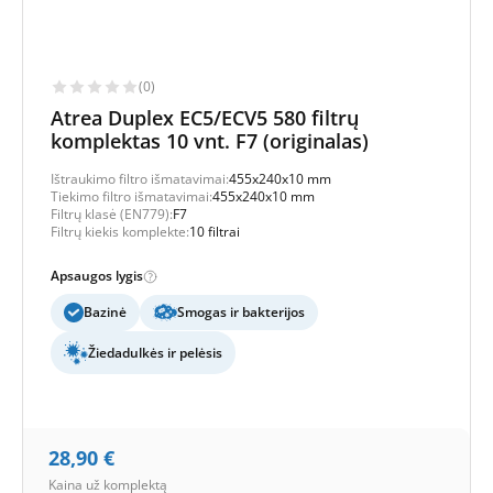
(0)
Atrea Duplex EC5/ECV5 580 filtrų
komplektas 10 vnt. F7 (originalas)
Ištraukimo filtro išmatavimai:
455x240x10 mm
Tiekimo filtro išmatavimai:
455x240x10 mm
Filtrų klasė (EN779):
F7
Filtrų kiekis komplekte:
10 filtrai
Apsaugos lygis
Bazinė
Smogas ir bakterijos
Žiedadulkės ir pelėsis
28,90
€
Kaina už komplektą