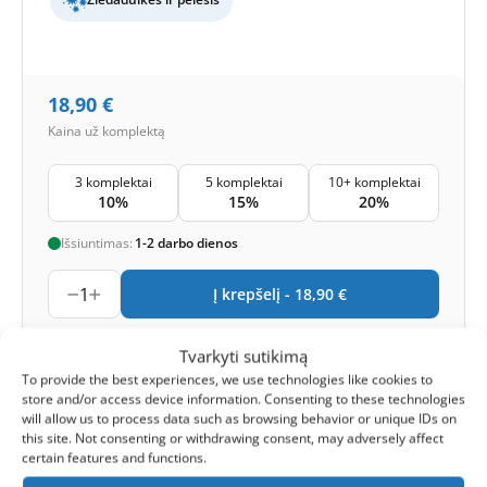
18,90
€
Kaina už komplektą
3 komplektai
5 komplektai
10+ komplektai
10%
15%
20%
Išsiuntimas:
1-2 darbo dienos
1
Į krepšelį -
18,90
€
-
Lojalumo taškai
Gauk
45
taškus
Tvarkyti sutikimą
To provide the best experiences, we use technologies like cookies to
store and/or access device information. Consenting to these technologies
will allow us to process data such as browsing behavior or unique IDs on
ANALOGAS
this site. Not consenting or withdrawing consent, may adversely affect
certain features and functions.