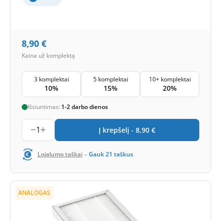
8,90
€
Kaina už komplektą
3 komplektai
5 komplektai
10+ komplektai
10%
15%
20%
Išsiuntimas:
1-2 darbo dienos
1
Į krepšelį -
8,90
€
-
Lojalumo taškai
Gauk
21
taškus
ANALOGAS