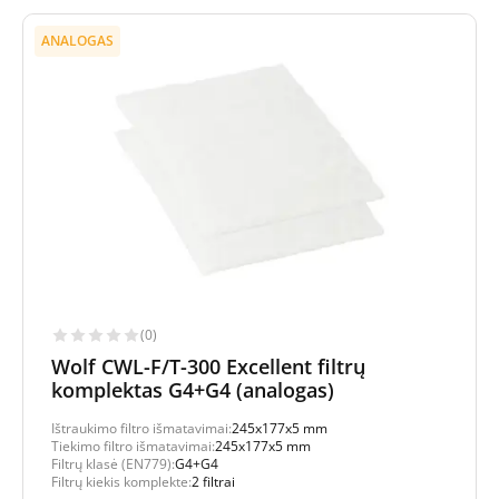
ANALOGAS
(0)
Wolf CWL-F/T-300 Excellent filtrų
komplektas G4+G4 (analogas)
Ištraukimo filtro išmatavimai:
245x177x5 mm
Tiekimo filtro išmatavimai:
245x177x5 mm
Filtrų klasė (EN779):
G4+G4
Filtrų kiekis komplekte:
2 filtrai