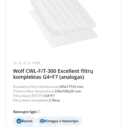
(0)
Wolf CWL-F/T-300 Excellent filtrų
komplektas G4+F7 (analogas)
Ištraukimo filtro išmatavimai:
245x177x5 mm
Tiekimo filtro išmatavimai:
234x166x20 mm
Filtrų klasė (EN779):
G4+F7
Filtrų kiekis komplekte:
2 filtrai
Apsaugos lygis
Bazinė
Smogas ir bakterijos