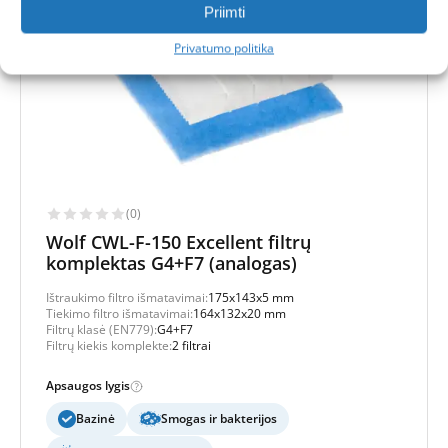
Priimti
Privatumo politika
(0)
Wolf CWL-F-150 Excellent filtrų
komplektas G4+F7 (analogas)
Ištraukimo filtro išmatavimai:
175x143x5 mm
Tiekimo filtro išmatavimai:
164x132x20 mm
Filtrų klasė (EN779):
G4+F7
Filtrų kiekis komplekte:
2 filtrai
Apsaugos lygis
Bazinė
Smogas ir bakterijos