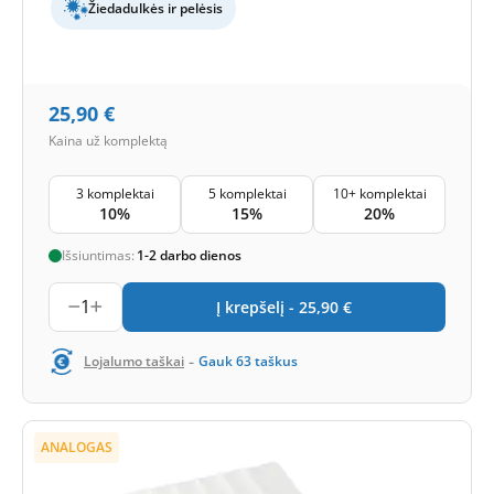
Žiedadulkės ir pelėsis
25,90
€
Kaina už komplektą
3 komplektai
5 komplektai
10+ komplektai
10%
15%
20%
Išsiuntimas:
1-2 darbo dienos
1
Į krepšelį -
25,90
€
-
Lojalumo taškai
Gauk
63
taškus
ANALOGAS