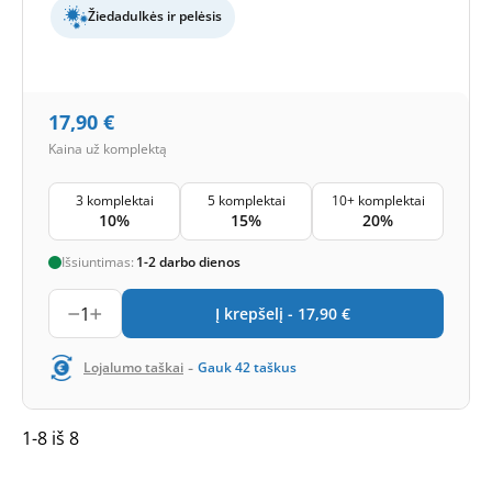
Žiedadulkės ir pelėsis
17,90
€
Kaina už komplektą
3 komplektai
5 komplektai
10+ komplektai
10%
15%
20%
Išsiuntimas:
1-2 darbo dienos
1
Į krepšelį -
17,90
€
-
Lojalumo taškai
Gauk
42
taškus
1-8 iš 8