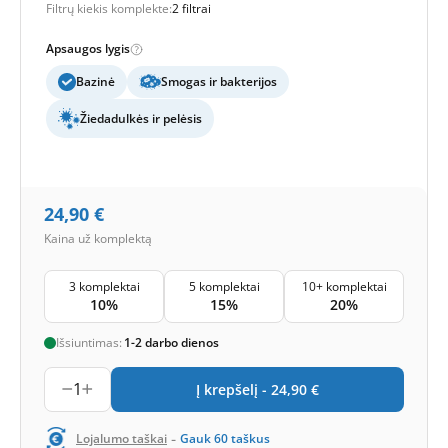
Filtrų kiekis komplekte:
2 filtrai
Apsaugos lygis
Bazinė
Smogas ir bakterijos
Žiedadulkės ir pelėsis
24,90
€
Kaina už komplektą
3 komplektai
5 komplektai
10+ komplektai
10%
15%
20%
Išsiuntimas:
1-2 darbo dienos
1
Į krepšelį -
24,90
€
-
Lojalumo taškai
Gauk
60
taškus