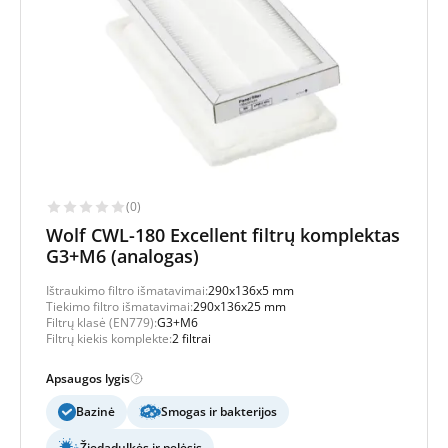
(0)
Wolf CWL-180 Excellent filtrų komplektas
G3+M6 (analogas)
Ištraukimo filtro išmatavimai:
290x136x5 mm
Tiekimo filtro išmatavimai:
290x136x25 mm
Filtrų klasė (EN779):
G3+M6
Filtrų kiekis komplekte:
2 filtrai
Apsaugos lygis
Bazinė
Smogas ir bakterijos
Žiedadulkės ir pelėsis