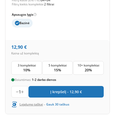
Filtrų klasė (EN779):
G4+G4
Filtrų kiekis komplekte:
2 filtrai
Apsaugos lygis
Bazinė
12,90
€
Kaina už komplektą
3 komplektai
5 komplektai
10+ komplektai
10%
15%
20%
Išsiuntimas:
1-2 darbo dienos
1
Į krepšelį -
12,90
€
-
Lojalumo taškai
Gauk
30
taškus