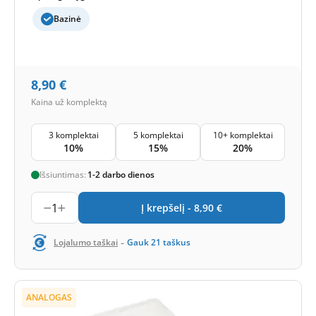
Bazinė
8,90
€
Kaina už komplektą
3 komplektai
5 komplektai
10+ komplektai
10%
15%
20%
Išsiuntimas:
1-2 darbo dienos
1
Į krepšelį -
8,90
€
-
Lojalumo taškai
Gauk
21
taškus
ANALOGAS