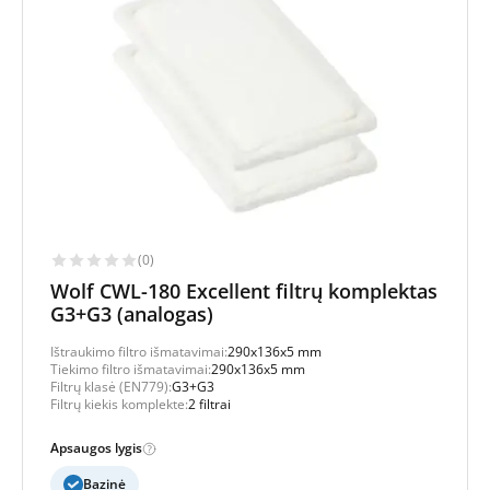
(0)
Wolf CWL-180 Excellent filtrų komplektas
G3+G3 (analogas)
Ištraukimo filtro išmatavimai:
290x136x5 mm
Tiekimo filtro išmatavimai:
290x136x5 mm
Filtrų klasė (EN779):
G3+G3
Filtrų kiekis komplekte:
2 filtrai
Apsaugos lygis
Bazinė