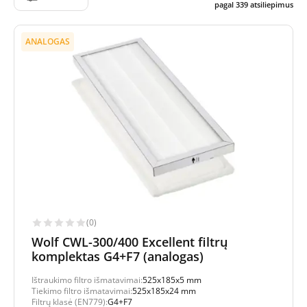
pagal
339
atsiliepimus
ANALOGAS
(0)
Wolf CWL-300/400 Excellent filtrų
komplektas G4+F7 (analogas)
Ištraukimo filtro išmatavimai:
525x185x5 mm
Tiekimo filtro išmatavimai:
525x185x24 mm
Filtrų klasė (EN779):
G4+F7