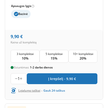
Apsaugos lygis
Bazinė
9,90
€
Kaina už komplektą
3 komplektai
5 komplektai
10+ komplektai
10%
15%
20%
Išsiuntimas:
1-2 darbo dienos
1
Į krepšelį -
9,90
€
-
Lojalumo taškai
Gauk
24
taškus