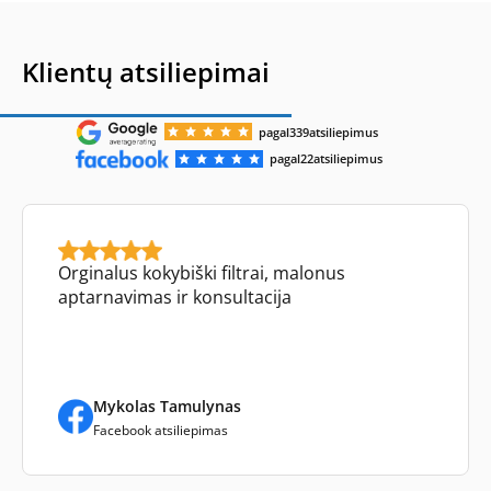
Klientų atsiliepimai
pagal
339
atsiliepimus
pagal
22
atsiliepimus
Orginalus kokybiški filtrai, malonus
aptarnavimas ir konsultacija
Mykolas Tamulynas
Facebook atsiliepimas