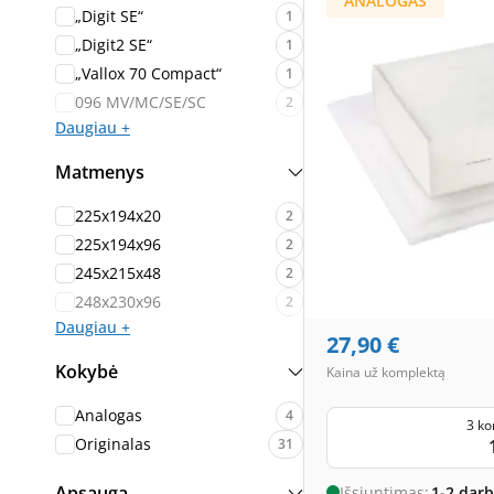
ANALOGAS
„Digit SE“
1
„Digit2 SE“
1
„Vallox 70 Compact“
1
096 MV/MC/SE/SC
2
Daugiau +
Matmenys
225x194x20
2
225x194x96
2
245x215x48
2
248x230x96
2
Daugiau +
27,90
€
Kokybė
Kaina už komplektą
Analogas
4
3 ko
Originalas
31
Apsauga
Išsiuntimas:
1-2 dar