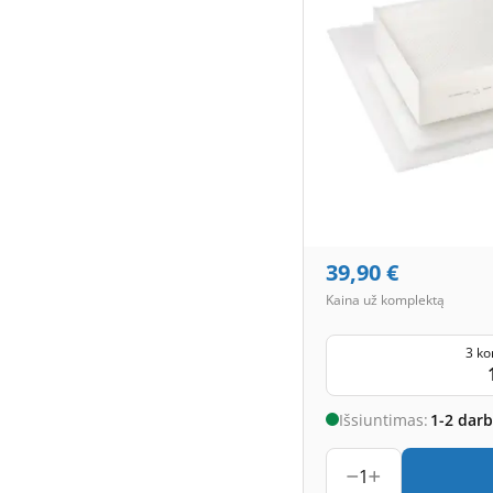
39,90
€
Kaina už komplektą
3 ko
Išsiuntimas:
1-2 dar
1