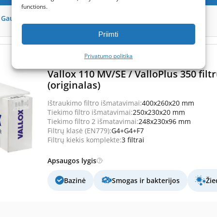
functions.
-
Gauk
96
taškus
Priimti
Privatumo politika
(0)
Vallox 110 MV/SE / ValloPlus 350 fi
(originalas)
Ištraukimo filtro išmatavimai:
400x260x20 mm
Tiekimo filtro išmatavimai:
250x230x20 mm
Tiekimo filtro 2 išmatavimai:
248x230x96 mm
Filtrų klasė (EN779):
G4+G4+F7
Filtrų kiekis komplekte:
3 filtrai
Apsaugos lygis
Bazinė
Smogas ir bakterijos
Žie