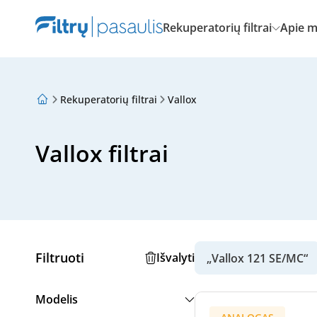
Rekuperatorių filtrai
Apie 
Rekuperatorių filtrai
Vallox
Apie mus
Lojalumo programa
Straipsniai
Vallox filtrai
Filtruoti
Išvalyti
„Vallox 121 SE/MC“
Modelis