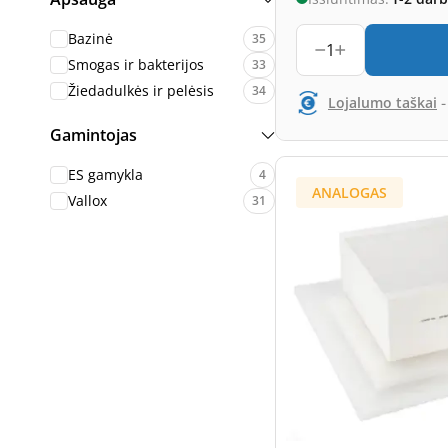
Bazinė
35
1
Smogas ir bakterijos
33
Žiedadulkės ir pelėsis
34
Lojalumo taškai
Gamintojas
ES gamykla
4
ANALOGAS
Vallox
31