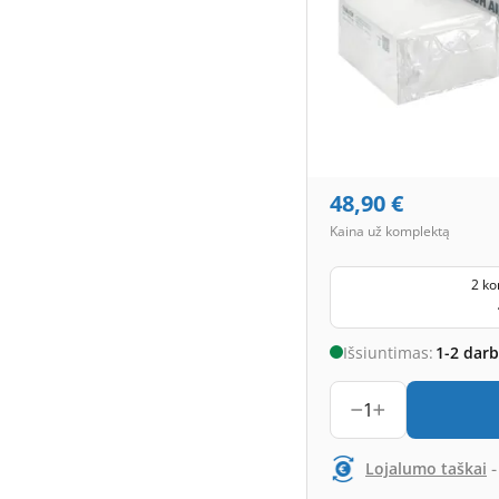
48,90
€
Kaina už komplektą
2 ko
Išsiuntimas:
1-2 dar
1
Lojalumo taškai