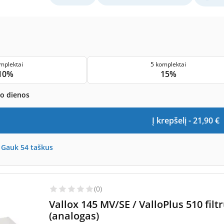
mplektai
5 komplektai
10%
15%
bo dienos
Į krepšelį -
21,90
€
-
Gauk
54
taškus
(0)
Vallox 145 MV/SE / ValloPlus 510 fi
(analogas)