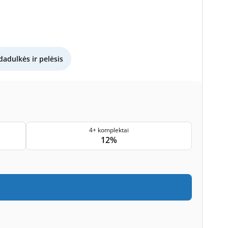
dadulkės ir pelėsis
4+ komplektai
12%