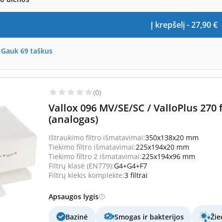
Į krepšelį -
27,90
€
-
Gauk
69
taškus
(0)
Vallox 096 MV/SE/SC / ValloPlus 270
(analogas)
Ištraukimo filtro išmatavimai:
350x138x20 mm
Tiekimo filtro išmatavimai:
225x194x20 mm
Tiekimo filtro 2 išmatavimai:
225x194x96 mm
Filtrų klasė (EN779):
G4+G4+F7
Filtrų kiekis komplekte:
3 filtrai
Apsaugos lygis
Bazinė
Smogas ir bakterijos
Žie