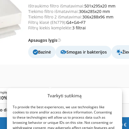
Ištraukimo filtro išmatavimai:
501x295x20 mm
Tiekimo filtro išmatavimai:
306x285x20 mm
Tiekimo filtro 2 išmatavimai:
306x288x96 mm
Filtrų klasė (EN779):
G4+G4+F7
Filtrų kiekis komplekte:
3 filtrai
Apsaugos lygis
Bazinė
Smogas ir bakterijos
Žie
mplektai
5 komplektai
Tvarkyti sutikimą
10%
15%
To provide the best experiences, we use technologies like
bo dienos
cookies to store and/or access device information. Consenting
to these technologies will allow us to process data such as
browsing behavior or unique IDs on this site. Not consenting or
Į krepšelį -
39,90
€
withdrawing consent, may adversely affect certain features and