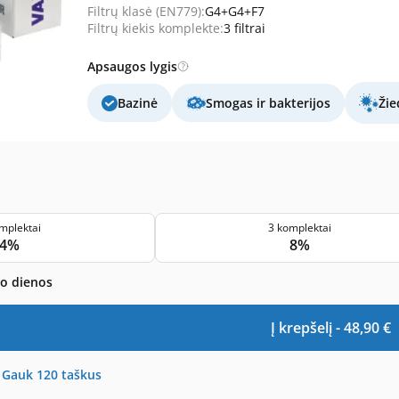
Filtrų klasė (EN779):
G4+G4+F7
Filtrų kiekis komplekte:
3 filtrai
Apsaugos lygis
Bazinė
Smogas ir bakterijos
Žie
mplektai
3 komplektai
4%
8%
bo dienos
Į krepšelį -
48,90
€
-
Gauk
120
taškus