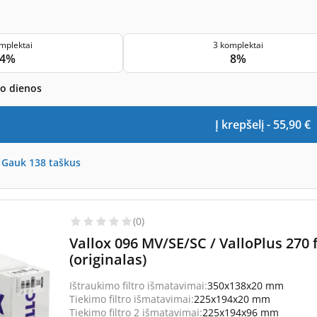
mplektai
3 komplektai
4%
8%
bo dienos
Į krepšelį -
55,90
€
-
Gauk
138
taškus
(0)
Vallox 096 MV/SE/SC / ValloPlus 270
(originalas)
Ištraukimo filtro išmatavimai:
350x138x20 mm
Tiekimo filtro išmatavimai:
225x194x20 mm
Tiekimo filtro 2 išmatavimai:
225x194x96 mm