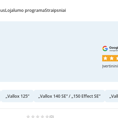
mus
Lojalumo programa
Straipsniai
Įvertinin
„Vallox 125“
„Vallox 140 SE“ / „150 Effect SE“
„Val
(0)