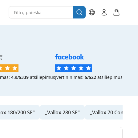
imas:
4.9/5
339
atsiliepimus
Įvertininimas:
5/5
22
atsiliepimus
lox 180/200 SE“
„Vallox 280 SE“
„Vallox 70 Compact“