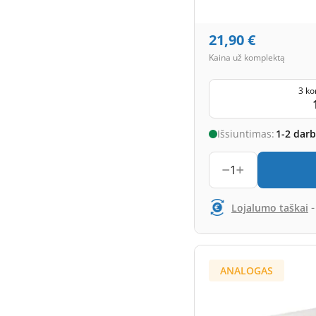
21,90
€
Kaina už komplektą
3 ko
Išsiuntimas:
1-2 dar
1
Lojalumo taškai
ANALOGAS