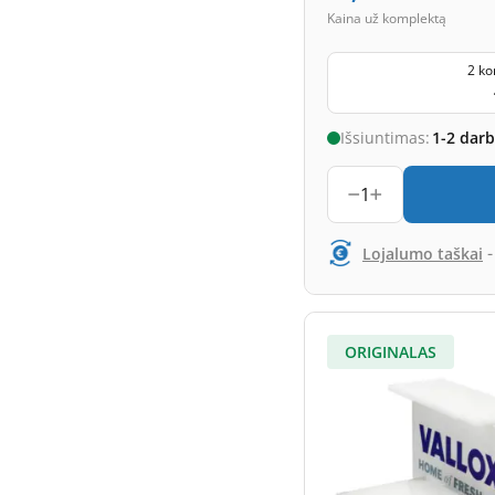
Kaina už komplektą
2 ko
Išsiuntimas:
1-2 dar
1
Lojalumo taškai
ORIGINALAS