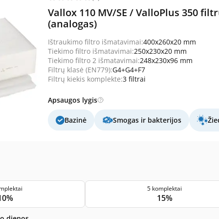
Vallox 110 MV/SE / ValloPlus 350 fi
(analogas)
Ištraukimo filtro išmatavimai:
400x260x20 mm
Tiekimo filtro išmatavimai:
250x230x20 mm
Tiekimo filtro 2 išmatavimai:
248x230x96 mm
Filtrų klasė (EN779):
G4+G4+F7
Filtrų kiekis komplekte:
3 filtrai
Apsaugos lygis
Bazinė
Smogas ir bakterijos
Žie
mplektai
5 komplektai
10%
15%
bo dienos