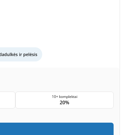
dadulkės ir pelėsis
10+ komplektai
20%