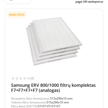
pagal
339
atsiliepimus
ANALOGAS
(0)
Samsung ERV 800/1000 filtrų komplektas
F7+F7+F7+F7 (analogas)
Ištraukimo filtro išmatavimai:
515x290x10 mm
Tiekimo filtro išmatavimai:
515x290x10 mm
Filtrų klasė (EN779):
F7+F7+F7+F7+F7