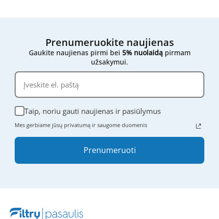
Jei vis dar nesate tikri,
nedvejodami susisiekite su
mumis
- atsiųskite mums filtro išmatavimus,
nuotraukas ar bet kokią kitą informaciją, ir mes
mielai padėsime rasti tinkamą variantą.
Prenumeruokite naujienas
Gaukite naujienas pirmi bei
5% nuolaidą
pirmam
užsakymui.
Taip, noriu gauti naujienas ir pasiūlymus
Mes gerbiame jūsų privatumą ir saugome duomenis
Prenumeruoti