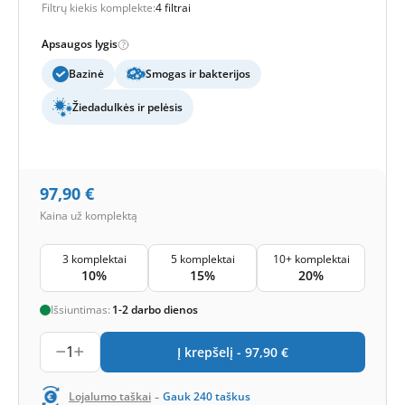
Filtrų kiekis komplekte:
4 filtrai
Apsaugos lygis
Bazinė
Smogas ir bakterijos
Žiedadulkės ir pelėsis
97,90
€
Kaina už komplektą
3 komplektai
5 komplektai
10+ komplektai
10%
15%
20%
Išsiuntimas:
1-2 darbo dienos
1
Į krepšelį -
97,90
€
-
Lojalumo taškai
Gauk
240
taškus