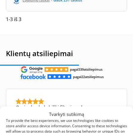
-
Lojalumo taškai
Gauk
231
taškus
1-3 iš 3
Klientų atsiliepimai
pagal
339
atsiliepimus
pagal
22
atsiliepimus
Orginalus kokybiški filtrai, malonus
aptarnavimas ir konsultacija
Tvarkyti sutikimą
To provide the best experiences, we use technologies like cookies to
store and/or access device information. Consenting to these technologies
will allow us to process data such as browsing behavior or unique IDs on