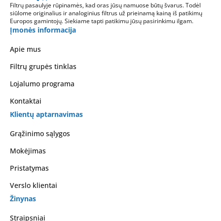
Filtrų pasaulyje rūpinamės, kad oras jūsų namuose būtų švarus. Todėl
siūlome originalius ir analoginius filtrus už prieinamą kainą iš patikimų
Europos gamintojų. Siekiame tapti patikimu jūsų pasirinkimu ilgam.
Įmonės informacija
Apie mus
Filtrų grupės tinklas
Lojalumo programa
Kontaktai
Klientų aptarnavimas
Grąžinimo sąlygos
Mokėjimas
Pristatymas
Verslo klientai
Žinynas
Straipsniai