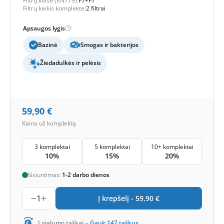
Filtrų klasė (EN779):
F7+F7
Filtrų kiekis komplekte:
2 filtrai
Apsaugos lygis
Bazinė
Smogas ir bakterijos
Žiedadulkės ir pelėsis
59,90
€
Kaina už komplektą
3 komplektai
5 komplektai
10+ komplektai
10%
15%
20%
Išsiuntimas:
1-2 darbo dienos
1
Į krepšelį -
59,90
€
-
Lojalumo taškai
Gauk
147
taškus