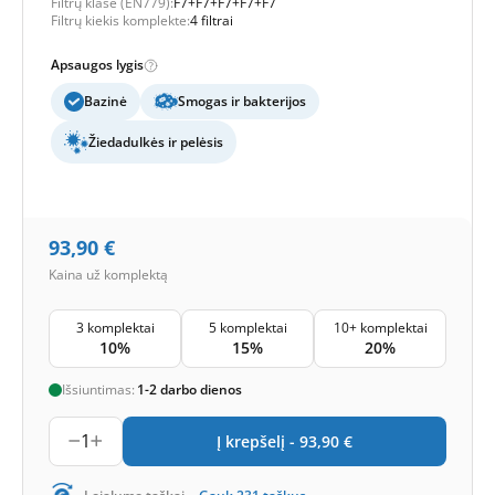
Filtrų klasė (EN779):
F7+F7+F7+F7+F7
Filtrų kiekis komplekte:
4 filtrai
Apsaugos lygis
Bazinė
Smogas ir bakterijos
Žiedadulkės ir pelėsis
93,90
€
Kaina už komplektą
3 komplektai
5 komplektai
10+ komplektai
10%
15%
20%
Išsiuntimas:
1-2 darbo dienos
1
Į krepšelį -
93,90
€