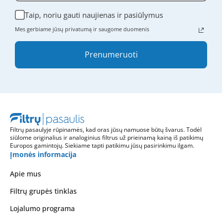
Taip, noriu gauti naujienas ir pasiūlymus
Mes gerbiame jūsų privatumą ir saugome duomenis
Prenumeruoti
Filtrų pasaulyje rūpinamės, kad oras jūsų namuose būtų švarus. Todėl
siūlome originalius ir analoginius filtrus už prieinamą kainą iš patikimų
Europos gamintojų. Siekiame tapti patikimu jūsų pasirinkimu ilgam.
Įmonės informacija
Apie mus
Filtrų grupės tinklas
Lojalumo programa