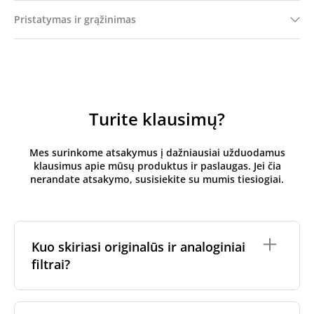
Pristatymas ir grąžinimas
Turite klausimų?
Mes surinkome atsakymus į dažniausiai užduodamus
klausimus apie mūsų produktus ir paslaugas. Jei čia
nerandate atsakymo, susisiekite su mumis tiesiogiai.
Kuo skiriasi originalūs ir analoginiai
filtrai?
Originalūs
rekuperatoriaus filtrai
yra pagaminti