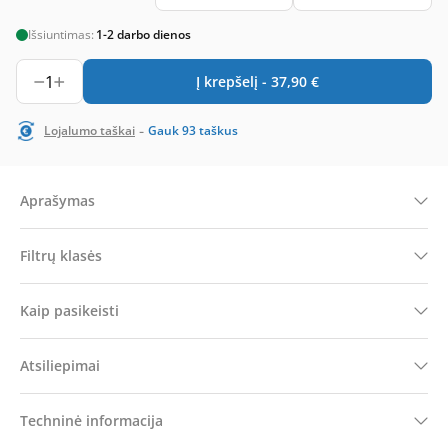
Išsiuntimas:
1-2 darbo dienos
1
Į krepšelį -
37,90
€
-
Lojalumo taškai
Gauk
93
taškus
Aprašymas
Filtrų klasės
Kaip pasikeisti
Atsiliepimai
Techninė informacija