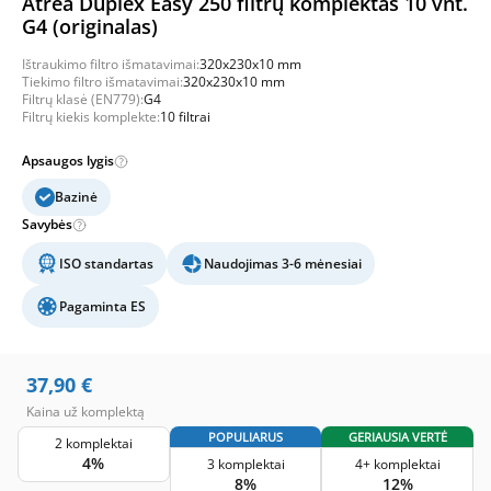
Atrea Duplex Easy 250 filtrų komplektas 10 vnt.
G4 (originalas)
Ištraukimo filtro išmatavimai:
320x230x10 mm
Tiekimo filtro išmatavimai:
320x230x10 mm
Filtrų klasė (EN779):
G4
Filtrų kiekis komplekte:
10 filtrai
Apsaugos lygis
Bazinė
Savybės
ISO standartas
Naudojimas 3-6 mėnesiai
Pagaminta ES
37,90
€
Kaina už komplektą
POPULIARUS
GERIAUSIA VERTĖ
2 komplektai
4%
3 komplektai
4+ komplektai
8%
12%