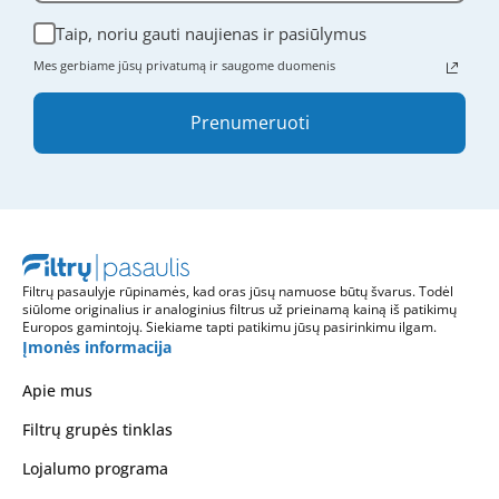
Taip, noriu gauti naujienas ir pasiūlymus
Mes gerbiame jūsų privatumą ir saugome duomenis
Prenumeruoti
Filtrų pasaulyje rūpinamės, kad oras jūsų namuose būtų švarus. Todėl
siūlome originalius ir analoginius filtrus už prieinamą kainą iš patikimų
Europos gamintojų. Siekiame tapti patikimu jūsų pasirinkimu ilgam.
Įmonės informacija
Apie mus
Filtrų grupės tinklas
Lojalumo programa