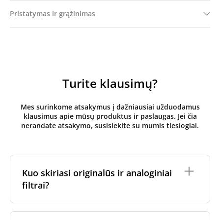
Pristatymas ir grąžinimas
Turite klausimų?
Mes surinkome atsakymus į dažniausiai užduodamus
klausimus apie mūsų produktus ir paslaugas. Jei čia
nerandate atsakymo, susisiekite su mumis tiesiogiai.
Kuo skiriasi originalūs ir analoginiai
filtrai?
Originalūs
rekuperatoriaus filtrai
yra pagaminti