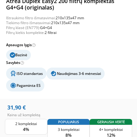
Atrea Duplex Easy2 200 filtrų komplektas
G4+G4 (originalas)
Ištraukimo filtro išmatavimai:
210x135x47 mm
Tiekimo filtro išmatavimai:
210x135x47 mm
Filtrų klasė (EN779):
G4+G4
Filtrų kiekis komplekte:
2 filtrai
Apsaugos lygis
Bazinė
Savybės
ISO standartas
Naudojimas 3-6 mėnesiai
Pagaminta ES
31,90
€
Kaina už komplektą
POPULIARUS
GERIAUSIA VERTĖ
2 komplektai
4%
3 komplektai
4+ komplektai
8%
12%