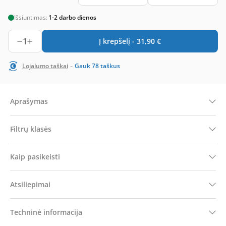
Išsiuntimas:
1-2 darbo dienos
1
Į krepšelį -
31,90
€
-
Lojalumo taškai
Gauk
78
taškus
Aprašymas
Filtrų klasės
Kaip pasikeisti
Atsiliepimai
Techninė informacija