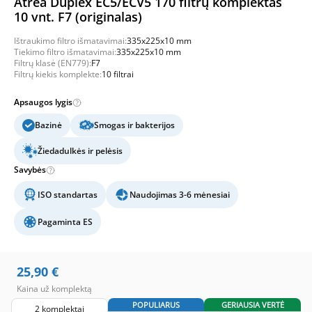
Atrea Duplex EC5/ECV5 170 filtrų komplektas
10 vnt. F7 (originalas)
Ištraukimo filtro išmatavimai:
335x225x10 mm
Tiekimo filtro išmatavimai:
335x225x10 mm
Filtrų klasė (EN779):
F7
Filtrų kiekis komplekte:
10 filtrai
Apsaugos lygis
Bazinė
Smogas ir bakterijos
Žiedadulkės ir pelėsis
Savybės
ISO standartas
Naudojimas 3-6 mėnesiai
Pagaminta ES
25,90
€
Kaina už komplektą
POPULIARUS
GERIAUSIA VERTĖ
2 komplektai