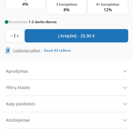
4%
3 komplektai
4+ komplektai
8%
12%
Išsiuntimas:
1-2 darbo dienos
1
Į krepšelį -
25,90
€
-
Lojalumo taškai
Gauk
63
taškus
Aprašymas
Filtrų klasės
Kaip pasikeisti
Atsiliepimai