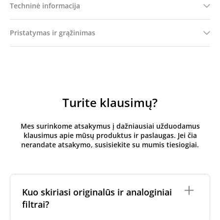
Techninė informacija
Pristatymas ir grąžinimas
Turite klausimų?
Mes surinkome atsakymus į dažniausiai užduodamus
klausimus apie mūsų produktus ir paslaugas. Jei čia
nerandate atsakymo, susisiekite su mumis tiesiogiai.
Kuo skiriasi originalūs ir analoginiai
filtrai?