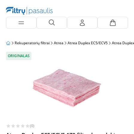
Rekuperatorių filtrai
Atrea
Atrea Duplex EC5/ECV5
Atrea Duple
ORIGINALAS
(0)