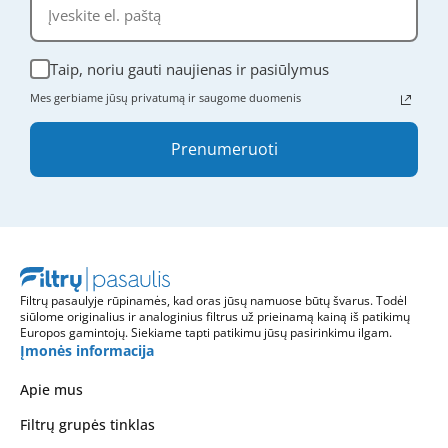
Taip, noriu gauti naujienas ir pasiūlymus
Mes gerbiame jūsų privatumą ir saugome duomenis
Prenumeruoti
Filtrų pasaulyje rūpinamės, kad oras jūsų namuose būtų švarus. Todėl
siūlome originalius ir analoginius filtrus už prieinamą kainą iš patikimų
Europos gamintojų. Siekiame tapti patikimu jūsų pasirinkimu ilgam.
Įmonės informacija
Apie mus
Filtrų grupės tinklas