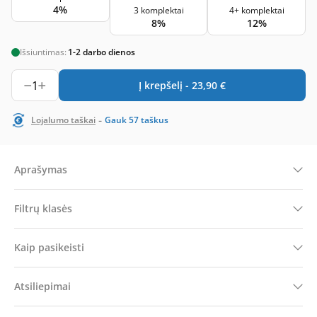
4%
3 komplektai
4+ komplektai
8%
12%
Išsiuntimas:
1-2 darbo dienos
1
Į krepšelį -
23,90
€
-
Lojalumo taškai
Gauk
57
taškus
Aprašymas
Filtrų klasės
Kaip pasikeisti
Atsiliepimai