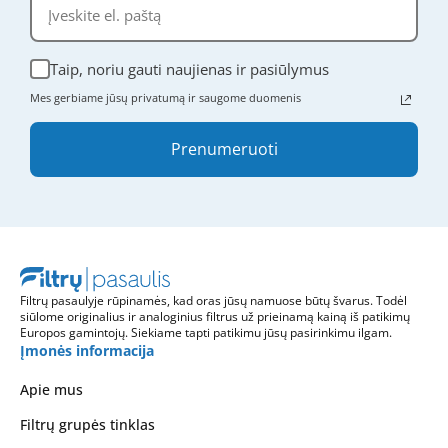
Taip, noriu gauti naujienas ir pasiūlymus
Mes gerbiame jūsų privatumą ir saugome duomenis
Prenumeruoti
Filtrų pasaulyje rūpinamės, kad oras jūsų namuose būtų švarus. Todėl
siūlome originalius ir analoginius filtrus už prieinamą kainą iš patikimų
Europos gamintojų. Siekiame tapti patikimu jūsų pasirinkimu ilgam.
Įmonės informacija
Apie mus
Filtrų grupės tinklas