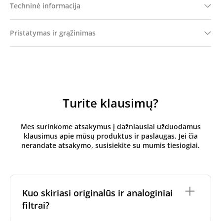
Techninė informacija
Pristatymas ir grąžinimas
Turite klausimų?
Mes surinkome atsakymus į dažniausiai užduodamus
klausimus apie mūsų produktus ir paslaugas. Jei čia
nerandate atsakymo, susisiekite su mumis tiesiogiai.
Kuo skiriasi originalūs ir analoginiai
filtrai?