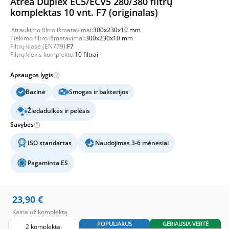
Atrea Duplex EC5/ECV5 280/380 filtrų
komplektas 10 vnt. F7 (originalas)
Ištraukimo filtro išmatavimai:
300x230x10 mm
Tiekimo filtro išmatavimai:
300x230x10 mm
Filtrų klasė (EN779):
F7
Filtrų kiekis komplekte:
10 filtrai
Apsaugos lygis
Bazinė
Smogas ir bakterijos
Žiedadulkės ir pelėsis
Savybės
ISO standartas
Naudojimas 3-6 mėnesiai
Pagaminta ES
23,90
€
Kaina už komplektą
POPULIARUS
GERIAUSIA VERTĖ
2 komplektai