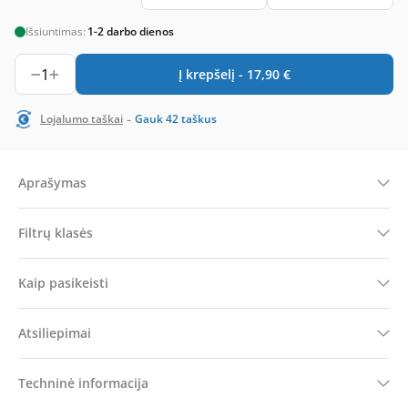
Išsiuntimas:
1-2 darbo dienos
1
Į krepšelį -
17,90
€
-
Lojalumo taškai
Gauk
42
taškus
Aprašymas
Filtrų klasės
Kaip pasikeisti
Atsiliepimai
Techninė informacija