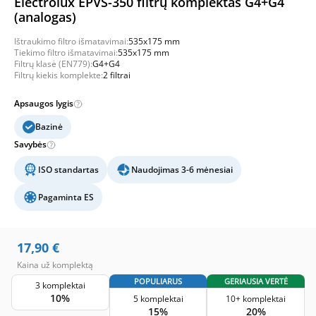
Electrolux EPVS-350 filtrų komplektas G4+G4
(analogas)
Ištraukimo filtro išmatavimai:
535x175 mm
Tiekimo filtro išmatavimai:
535x175 mm
Filtrų klasė (EN779):
G4+G4
Filtrų kiekis komplekte:
2 filtrai
Apsaugos lygis
Bazinė
Savybės
ISO standartas
Naudojimas 3-6 mėnesiai
Pagaminta ES
17,90
€
Kaina už komplektą
POPULIARUS
GERIAUSIA VERTĖ
3 komplektai
10%
5 komplektai
10+ komplektai
15%
20%