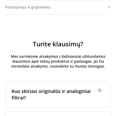
Pristatymas ir grąžinimas
Turite klausimų?
Mes surinkome atsakymus į dažniausiai užduodamus
klausimus apie mūsų produktus ir paslaugas. Jei čia
nerandate atsakymo, susisiekite su mumis tiesiogiai.
Kuo skiriasi originalūs ir analoginiai
filtrai?
Originalūs
rekuperatoriaus filtrai
yra pagaminti