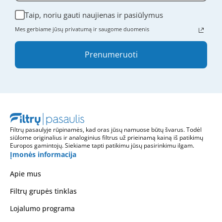
Taip, noriu gauti naujienas ir pasiūlymus
Mes gerbiame jūsų privatumą ir saugome duomenis
Prenumeruoti
Filtrų pasaulyje rūpinamės, kad oras jūsų namuose būtų švarus. Todėl
siūlome originalius ir analoginius filtrus už prieinamą kainą iš patikimų
Europos gamintojų. Siekiame tapti patikimu jūsų pasirinkimu ilgam.
Įmonės informacija
Apie mus
Filtrų grupės tinklas
Lojalumo programa